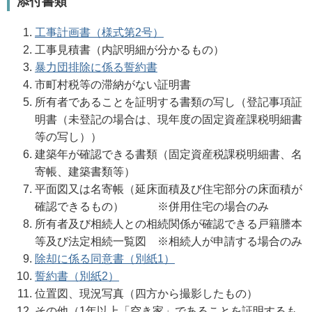
添付書類
工事計画書（様式第2号）
工事見積書（内訳明細が分かるもの）
暴力団排除に係る誓約書
市町村税等の滞納がない証明書
所有者であることを証明する書類の写し（登記事項証
明書（未登記の場合は、現年度の固定資産課税明細書
等の写し））
建築年が確認できる書類（固定資産税課税明細書、名
寄帳、建築書類等）
平面図又は名寄帳（延床面積及び住宅部分の床面積が
確認できるもの） ※併用住宅の場合のみ
所有者及び相続人との相続関係が確認できる戸籍謄本
等及び法定相続一覧図 ※相続人が申請する場合のみ
除却に係る同意書（別紙1）
誓約書（別紙2）
位置図、現況写真（四方から撮影したもの）
その他（1年以上「空き家」であることを証明するも