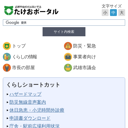
文字サイズ
小
中
大
サイト内検索
トップ
防災・緊急
くらしの情報
事業者向け
市長の部屋
武雄市議会
くらしショートカット
ハザードマップ
防災無線音声案内
休日急患・小児時間外診療
申請書ダウンロード
庁舎・駅前広場利用状況