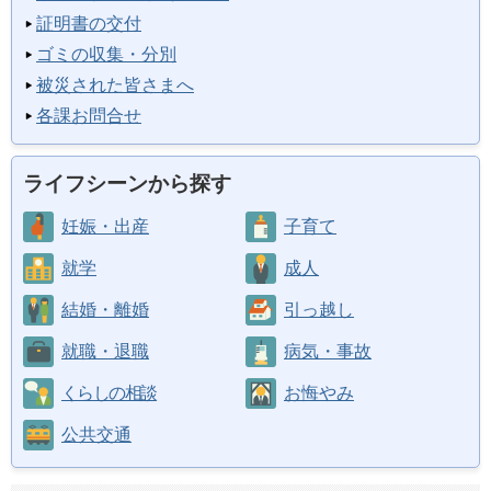
証明書の交付
ゴミの収集・分別
被災された皆さまへ
各課お問合せ
ライフシーンから探す
妊娠・出産
子育て
就学
成人
結婚・離婚
引っ越し
就職・退職
病気・事故
くらしの相談
お悔やみ
公共交通