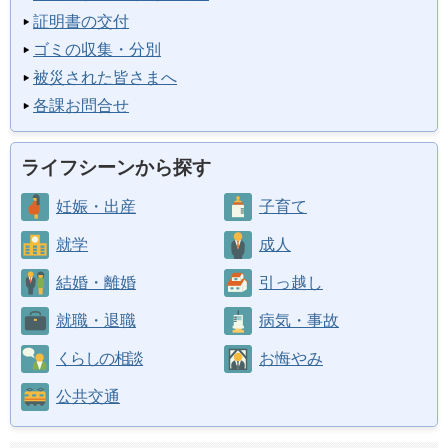
証明書の交付
ゴミの収集・分別
被災された皆さまへ
各課お問合せ
ライフシーンから探す
妊娠・出産
子育て
就学
成人
結婚・離婚
引っ越し
就職・退職
病気・事故
くらしの相談
お悔やみ
公共交通