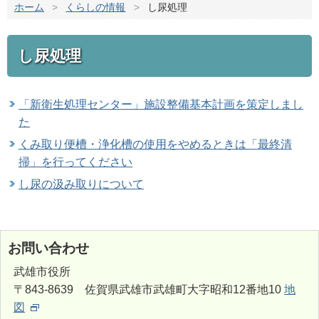
ホーム
>
くらしの情報
>
し尿処理
し尿処理
「新衛生処理センター」施設整備基本計画を策定しまし
た
くみ取り便槽・浄化槽の使用をやめるときは「最終清
掃」を行ってください
し尿の汲み取りについて
お問い合わせ
武雄市役所
〒843-8639 佐賀県武雄市武雄町大字昭和12番地10
地
図