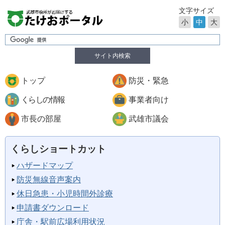
文字サイズ
小
中
大
サイト内検索
トップ
防災・緊急
くらしの情報
事業者向け
市長の部屋
武雄市議会
くらしショートカット
ハザードマップ
防災無線音声案内
休日急患・小児時間外診療
申請書ダウンロード
庁舎・駅前広場利用状況