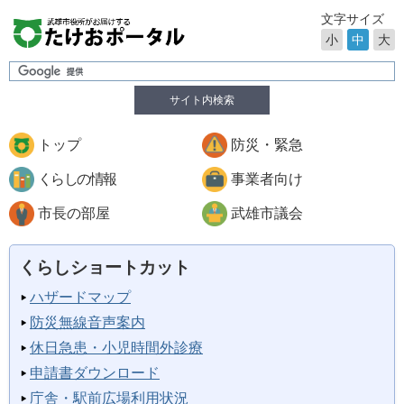
文字サイズ
小
中
大
サイト内検索
トップ
防災・緊急
くらしの情報
事業者向け
市長の部屋
武雄市議会
くらしショートカット
ハザードマップ
防災無線音声案内
休日急患・小児時間外診療
申請書ダウンロード
庁舎・駅前広場利用状況