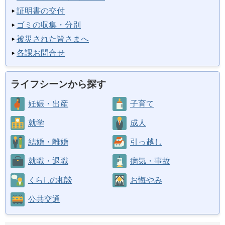
証明書の交付
ゴミの収集・分別
被災された皆さまへ
各課お問合せ
ライフシーンから探す
妊娠・出産
子育て
就学
成人
結婚・離婚
引っ越し
就職・退職
病気・事故
くらしの相談
お悔やみ
公共交通