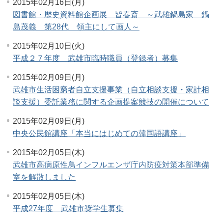
2015年02月16日(月)
図書館・歴史資料館企画展 皆春斎 ～武雄鍋島家 鍋
島茂義 第28代 領主にして画人～
2015年02月10日(火)
平成２７年度 武雄市臨時職員（登録者）募集
2015年02月09日(月)
武雄市生活困窮者自立支援事業（自立相談支援・家計相
談支援）委託業務に関する企画提案競技の開催について
2015年02月09日(月)
中央公民館講座「本当にはじめての韓国語講座」
2015年02月05日(木)
武雄市高病原性鳥インフルエンザ庁内防疫対策本部準備
室を解散しました
2015年02月05日(木)
平成27年度 武雄市奨学生募集