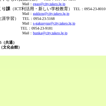
il：
egao@city.takeo.lg.jp
くり課
（ICT利活用・新しい学校教育）
TEL：0954-23-8010
il：
gakkou@city.takeo.lg.jp
生涯学習）
TEL：0954-23-5168
il：
s-gakusyuu@city.takeo.lg.jp
）
TEL：0954-23-9181
il：
bunka@city.takeo.lg.jp
7585（共通）
7（文化会館）