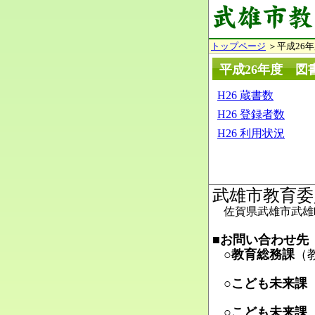
トップページ
＞平成26
平成26年度 図
H26 蔵書数
H26 登録者数
H26 利用状況
武雄市教育委
佐賀県武雄市武雄町
■お問い合わせ先
○教育総務課
（
Ma
○こども未来課
Ma
○こども未来課