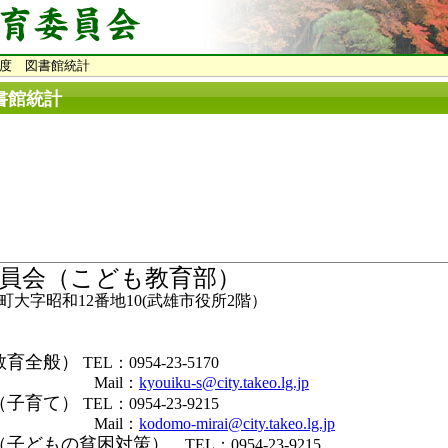
年度 図書館統計
書館統計
員会（こども教育部）
大字昭和12番地10(武雄市役所2階）
教育全般）
TEL：0954-23-5170
il：
kyouiku-s@city.takeo.lg.jp
（子育て）
TEL：0954-23-9215
il：
kodomo-mirai@city.takeo.lg.jp
（子どもの貧困対策）
TEL：0954-23-9215