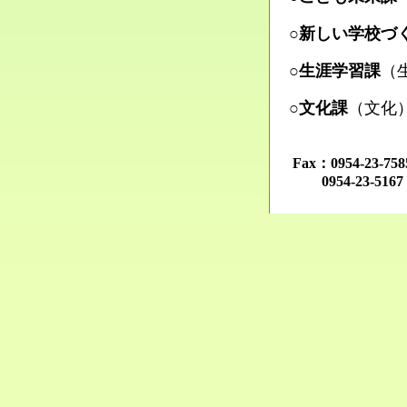
Ma
○新しい学校づ
Ma
○生涯学習課
（
Ma
○文化課
（文化
Ma
Fax：0954-23-
0954-23-516