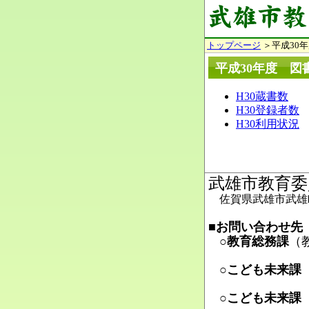
トップページ
＞平成30
平成30年度 図
H30蔵書数
H30登録者数
H30利用状況
武雄市教育委
佐賀県武雄市武雄町
■お問い合わせ先
○教育総務課
（
Ma
○こども未来課
Ma
○こども未来課