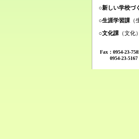
Ma
○新しい学校づ
Ma
○生涯学習課
（
Ma
○文化課
（文化
Ma
Fax：0954-23-
0954-23-516