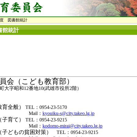
年度 図書館統計
書館統計
員会（こども教育部）
大字昭和12番地10(武雄市役所2階）
教育全般）
TEL：0954-23-5170
il：
kyouiku-s@city.takeo.lg.jp
（子育て）
TEL：0954-23-9215
il：
kodomo-mirai@city.takeo.lg.jp
（子どもの貧困対策）
TEL：0954-23-9215