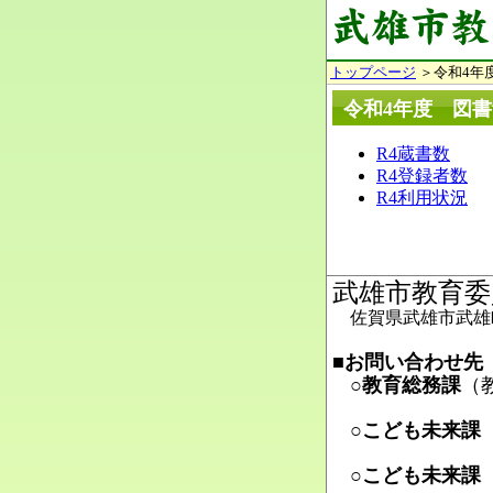
トップページ
＞令和4年
令和4年度 図
R4蔵書数
R4登録者数
R4利用状況
武雄市教育委
佐賀県武雄市武雄町
■お問い合わせ先
○教育総務課
（
Ma
○こども未来課
Ma
○こども未来課