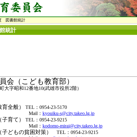
度 図書館統計
書館統計
員会（こども教育部）
大字昭和12番地10(武雄市役所2階）
教育全般）
TEL：0954-23-5170
il：
kyouiku-s@city.takeo.lg.jp
（子育て）
TEL：0954-23-9215
il：
kodomo-mirai@city.takeo.lg.jp
（子どもの貧困対策）
TEL：0954-23-9215