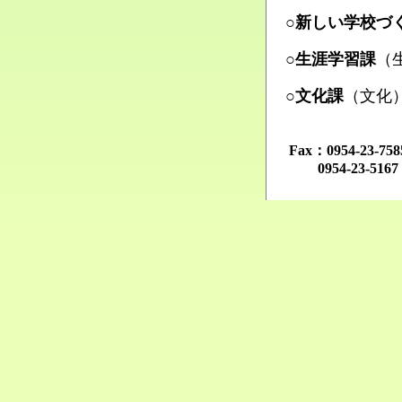
Ma
○新しい学校づ
Ma
○生涯学習課
（
Ma
○文化課
（文化
Ma
Fax：0954-23-
0954-23-516