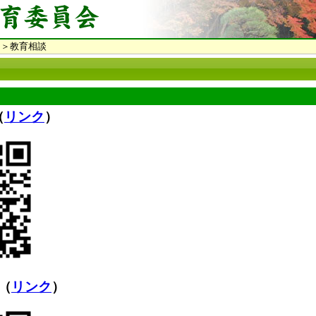
＞教育相談
（
リンク
）
（
リンク
）