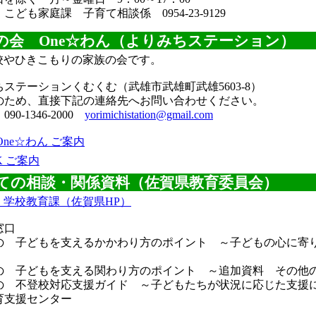
：こども家庭課 子育て相談係
0954-23-9129
の会 One☆わん（よりみちステーション）
校やひきこもりの家族の会です。
ステーションくむくむ（武雄市武雄町武雄5603-8）
のため、直接下記の連絡先へお問い合わせください。
：
090-1346-2000
yorimichistation@gmail.com
ne☆わん ご案内
K ご案内
ての相談・関係資料（佐賀県教育委員会）
 学校教育課（佐賀県HP）
窓口
の 子どもを支えるかかわり方のポイント ～子どもの心に寄
の 子どもを支える関わり方のポイント ～追加資料 その他
の 不登校対応支援ガイド ～子どもたちが状況に応じた支援
育支援センター