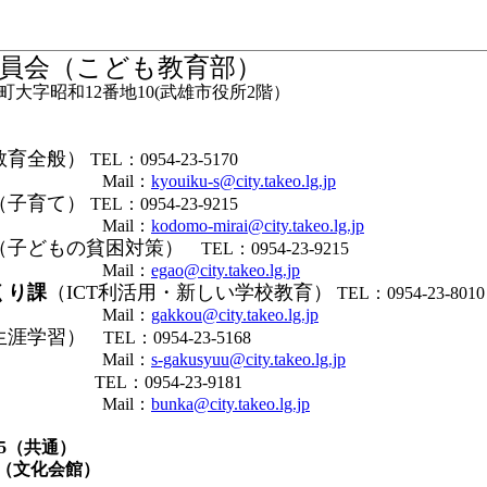
員会（こども教育部）
大字昭和12番地10(武雄市役所2階）
教育全般）
TEL：0954-23-5170
il：
kyouiku-s@city.takeo.lg.jp
（子育て）
TEL：0954-23-9215
il：
kodomo-mirai@city.takeo.lg.jp
（子どもの貧困対策）
TEL：0954-23-9215
il：
egao@city.takeo.lg.jp
くり課
（ICT利活用・新しい学校教育）
TEL：0954-23-8010
il：
gakkou@city.takeo.lg.jp
生涯学習）
TEL：0954-23-5168
il：
s-gakusyuu@city.takeo.lg.jp
）
TEL：0954-23-9181
il：
bunka@city.takeo.lg.jp
7585（共通）
7（文化会館）