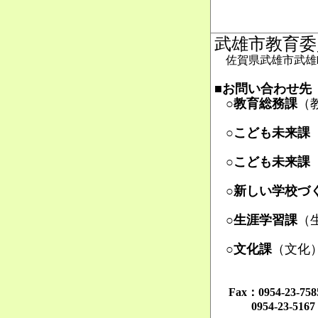
武雄市教育委
佐賀県武雄市武雄町
■お問い合わせ先
○教育総務課
（
Ma
○こども未来課
Ma
○こども未来課
Ma
○新しい学校づ
Ma
○生涯学習課
（
Ma
○文化課
（文化
Ma
Fax：0954-23-
0954-23-516