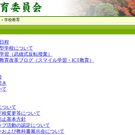
＞学校教育
日程
型学校について
学習（武雄式反転授業）
教育改革ブログ（スマイル学習・ICT教育）
校
続き
いて
について
定校変更等について
防止基本方針
ラブ活動の認定について
ーおよび教科書展示会について