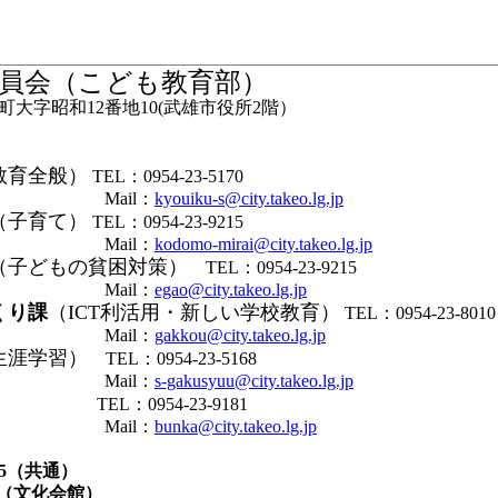
員会（こども教育部）
大字昭和12番地10(武雄市役所2階）
教育全般）
TEL：0954-23-5170
il：
kyouiku-s@city.takeo.lg.jp
（子育て）
TEL：0954-23-9215
il：
kodomo-mirai@city.takeo.lg.jp
（子どもの貧困対策）
TEL：0954-23-9215
il：
egao@city.takeo.lg.jp
くり課
（ICT利活用・新しい学校教育）
TEL：0954-23-8010
il：
gakkou@city.takeo.lg.jp
生涯学習）
TEL：0954-23-5168
il：
s-gakusyuu@city.takeo.lg.jp
）
TEL：0954-23-9181
il：
bunka@city.takeo.lg.jp
7585（共通）
7（文化会館）