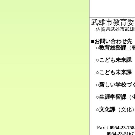
武雄市教育委
佐賀県武雄市武雄町
■お問い合わせ先
○教育総務課
（
Ma
○こども未来課
Ma
○こども未来課
Ma
○新しい学校づ
Ma
○生涯学習課
（
Ma
○文化課
（文化
Ma
Fax：0954-23-
0954-23-516