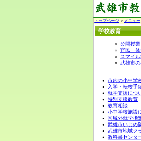
トップページ
＞
メニュー
学校教育
公開授業
官民一体
スマイル
武雄市の
市内の小中学
入学・転校手
就学支援につ
特別支援教育
教育相談
小中学校施設
区域外就学指
武雄市いじめ
武雄市地域ク
教科書センタ