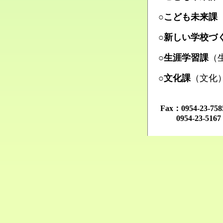
Ma
○こども未来課
Ma
○新しい学校づ
Ma
○生涯学習課
（
Ma
○文化課
（文化
Ma
Fax：0954-23-
0954-23-516