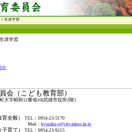
＞生涯学習
生涯学習
紹介
員会（こども教育部）
大字昭和12番地10(武雄市役所2階）
教育全般）
TEL：0954-23-5170
il：
kyouiku-s@city.takeo.lg.jp
（子育て）
TEL：0954-23-9215