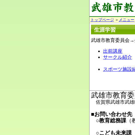
トップページ
＞
メニュー
生涯学習
武雄市教育委員会→
出前講座
サークル紹介
スポーツ施設
武雄市教育委
佐賀県武雄市武雄町
■お問い合わせ先
○教育総務課
（
Ma
○こども未来課