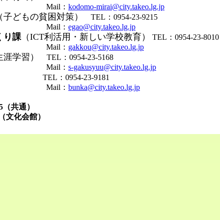
il：
kodomo-mirai@city.takeo.lg.jp
（子どもの貧困対策）
TEL：0954-23-9215
il：
egao@city.takeo.lg.jp
くり課
（ICT利活用・新しい学校教育）
TEL：0954-23-8010
il：
gakkou@city.takeo.lg.jp
生涯学習）
TEL：0954-23-5168
il：
s-gakusyuu@city.takeo.lg.jp
）
TEL：0954-23-9181
il：
bunka@city.takeo.lg.jp
7585（共通）
7（文化会館）