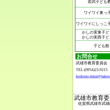
若武子ども
ワイワイ東っ
ワイワイにしっこ
かしの実東子ど
かしの実西子ど
子ども館
お問合せ
武雄市教育委員会
TEL:(0954)23-9215
kodomo-mirai@takeo.
武雄市教育委
佐賀県武雄市武雄町