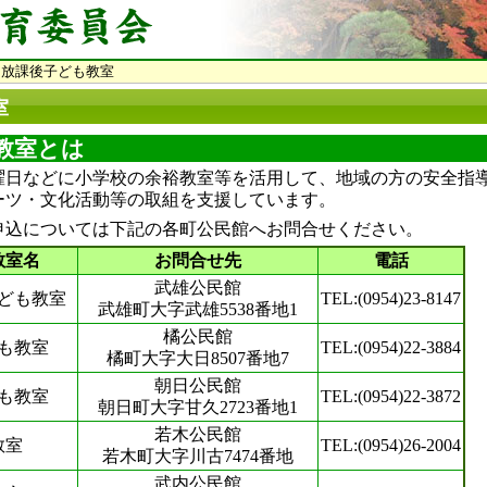
放課後子ども教室
室
教室とは
曜日などに小学校の余裕教室等を活用して、地域の方の安全指
ーツ・文化活動等の取組を支援しています。
申込については下記の各町公民館へお問合せください。
教室名
お問合せ先
電話
武雄公民館
ども教室
TEL:(0954)23-8147
武雄町大字武雄5538番地1
橘公民館
も教室
TEL:(0954)22-3884
橘町大字大日8507番地7
朝日公民館
も教室
TEL:(0954)22-3872
朝日町大字甘久2723番地1
若木公民館
教室
TEL:(0954)26-2004
若木町大字川古7474番地
武内公民館