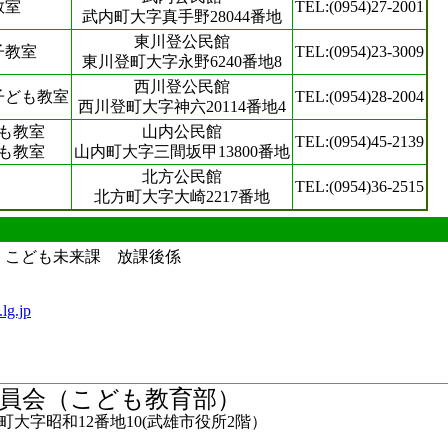
教室
TEL:(0954)27-2001
武内町大字真手野28044番地
東川登公民館
子教室
TEL:(0954)23-3009
東川登町大字永野6240番地8
西川登公民館
子ども教室
TEL:(0954)28-2004
西川登町大字神六20114番地4
も教室
山内公民館
TEL:(0954)45-2139
も教室
山内町大字三間坂甲13800番地
北方公民館
TEL:(0954)36-2515
北方町大字大崎2217番地
 こども未来課 放課後係
lg.jp
員会（こども教育部）
大字昭和12番地10(武雄市役所2階）