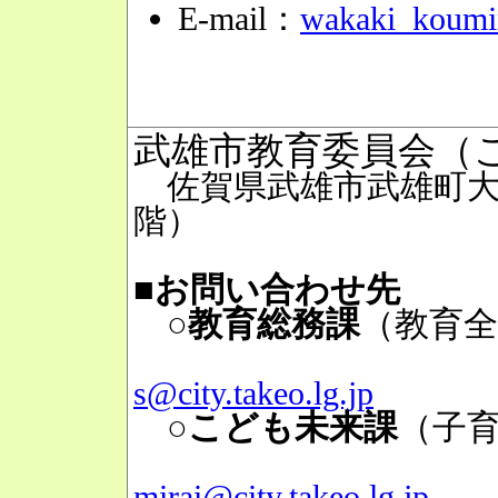
E-mail：
wakaki_koumin
武雄市教育委員会（
佐賀県武雄市武雄町大字
階）
■お問い合わせ先
○教育総務課
（教育全
Mai
s@city.takeo.lg.jp
○こども未来課
（子
Mai
mirai@city.takeo.lg.jp