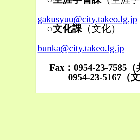
Mai
gakusyuu@city.takeo.lg.jp
○文化課
（文化）
TE
Mai
bunka@city.takeo.lg.jp
Fax：0954-23-758
0954-23-5167（