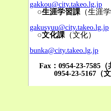
gakkou@city.takeo.lg.jp
○生涯学習課
（生涯学
Mai
gakusyuu@city.takeo.lg.jp
○文化課
（文化）
TE
Mai
bunka@city.takeo.lg.jp
Fax：0954-23-758
0954-23-5167（