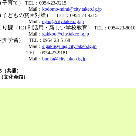
（子育て）
TEL：0954-23-9215
il：
kodomo-mirai@city.takeo.lg.jp
（子どもの貧困対策）
TEL：0954-23-9215
il：
egao@city.takeo.lg.jp
くり課
（ICT利活用・新しい学校教育）
TEL：0954-23-8010
il：
gakkou@city.takeo.lg.jp
生涯学習）
TEL：0954-23-5168
il：
s-gakusyuu@city.takeo.lg.jp
）
TEL：0954-23-9181
il：
bunka@city.takeo.lg.jp
7585（共通）
7（文化会館）