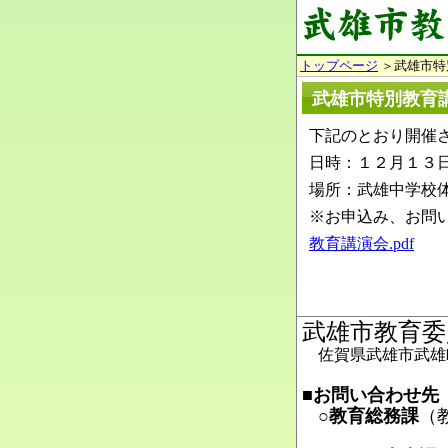
トップページ
＞武雄市特
武雄市特別教育
下記のとおり開催
日時：１２月１３
場所：武雄中学校
※お申込み、お問
教育講演会.pdf
武雄市教育委
佐賀県武雄市武雄町
■お問い合わせ先
○教育総務課
（
Ma