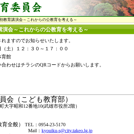
別教育講演会～これからの公教育を考える～
講演会～これからの公教育を考える～
されますのでお知らせいたします。
日（土）１２：３０～１７：００
体育館
い合わせはチラシのQRコードからお願いします。
員会（こども教育部）
大字昭和12番地10(武雄市役所2階）
教育全般）
TEL：0954-23-5170
il：
kyouiku-s@city.takeo.lg.jp