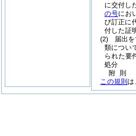
に交付し
の号
にお
び訂正に
付した証
(2)
届出を
類につい
られた要
処分
附
則
この規則
は