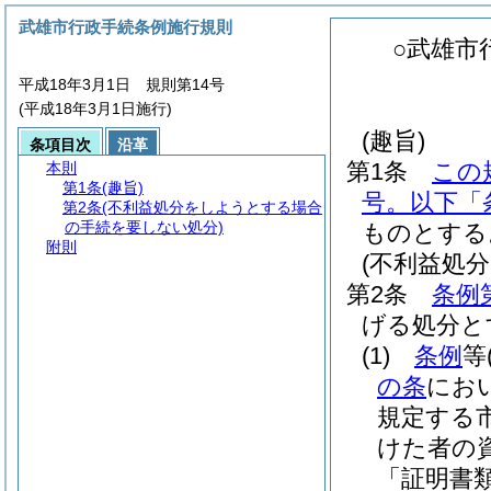
武雄市行政手続条例施行規則
○武雄市
平成18年3月1日 規則第14号
(平成18年3月1日施行)
(趣旨)
条項目次
沿革
第1条
この
本則
第1条
(趣旨)
号。以下「
第2条
(不利益処分をしようとする場合
の手続を要しない処分)
ものとする
附則
(不利益処
第2条
条例
げる処分と
(1)
条例
等
の条
にお
規定する
けた者の
「証明書