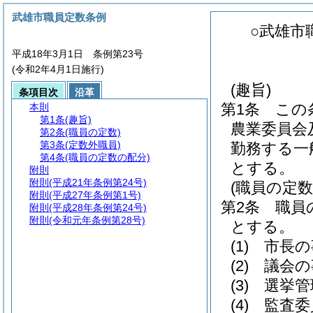
武雄市職員定数条例
○武雄市
平成18年3月1日 条例第23号
(令和2年4月1日施行)
(趣旨)
条項目次
沿革
第1条
この
本則
第1条
(趣旨)
農業委員会
第2条
(職員の定数)
第3条
(定数外職員)
勤務する一
第4条
(職員の定数の配分)
とする。
附則
附則
(平成21年条例第24号)
(職員の定数
附則
(平成27年条例第1号)
第2条
職員
附則
(平成28年条例第24号)
附則
(令和元年条例第28号)
とする。
(1)
市長の
(2)
議会の
(3)
選挙管
(4)
監査委