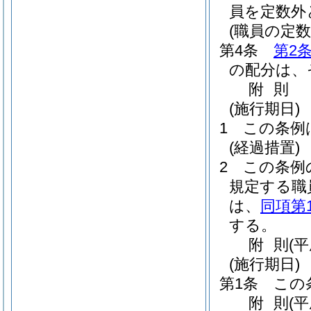
員を定数外
(職員の定数
第4条
第2
の配分は、
附
則
(施行期日)
1
この条例
(経過措置)
2
この条例
規定する職
は、
同項第
する。
附
則
(
(施行期日)
第1条
この
附
則
(