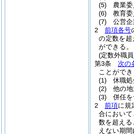
(5)
農業委
(6)
教育委
(7)
公営企
2
前項各号
の定数を超
ができる。
(定数外職員
第3条
次の
ことができ
(1)
休職処
(2)
他の地
(3)
併任を
2
前項
に規
合において
数を超える
えない期間