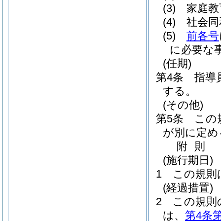
(3)
家庭教
(4)
社会同
(5)
前各号
に必要な
(任期)
第4条
指導
する。
(その他)
第5条
この
が別に定め
附
則
(施行期日)
1
この規則
(経過措置)
2
この規則
は、
第4条