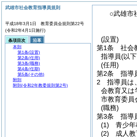
武雄市社会教育指導員規則
○武雄市
平成18年3月1日 教育委員会規則第22号
(令和2年4月1日施行)
(設置)
条項目次
沿革
第1条
社会
本則
第1条
(設置)
指導員
(以
第2条
(任用)
第3条
(職務)
(任用)
第4条
(任期)
第2条
指導
第5条
(その他)
附則
2
指導員は
附則
(令和2年教委規則第2号)
会教育又は
市教育委員
(職務)
第3条
指導
(1)
青少年
(2)
成人教