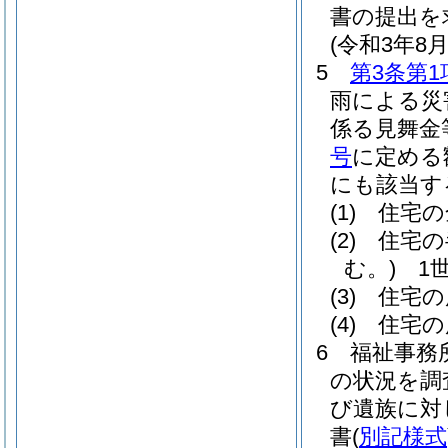
書の提出を
(令和3年
5
第3条第1
雨による災
係る見舞金
号
に定める
にも該当する
(1)
住宅の
(2)
住宅の
む。)
1世
(3)
住宅の
(4)
住宅の
6
福祉事務
の状況を調
び遺族に対
書
(
別記様式