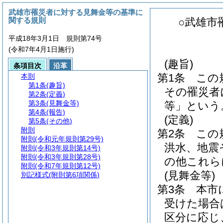
武雄市罹災者に対する見舞金等の基準に
関する規則
○武雄市
平成18年3月1日 規則第74号
(令和7年4月1日施行)
(趣旨)
条項目次
沿革
第1条
この
本則
第1条
(趣旨)
その罹災者
第2条
(定義)
第3条
(見舞金等)
等」という
第4条
(報告)
(定義)
第5条
(その他)
附則
第2条
この
附則
(令和元年規則第29号)
洪水、地震
附則
(令和3年規則第14号)
附則
(令和3年規則第28号)
の他これら
附則
(令和7年規則第12号)
(見舞金等)
別記様式
(附則第6項関係)
第3条
本市
受けた場合
区分に応じ