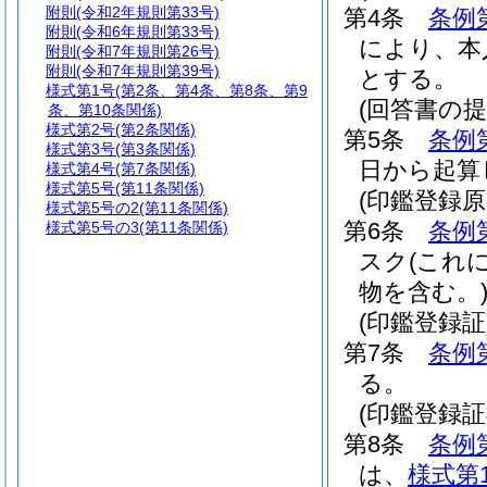
附則
(令和2年規則第33号)
第4条
条例
附則
(令和6年規則第33号)
により、本
附則
(令和7年規則第26号)
附則
(令和7年規則第39号)
とする。
様式第1号
(第2条、第4条、第8条、第9
(回答書の提
条、第10条関係)
様式第2号
(第2条関係)
第5条
条例
様式第3号
(第3条関係)
日から起算
様式第4号
(第7条関係)
様式第5号
(第11条関係)
(印鑑登録原
様式第5号の2
(第11条関係)
第6条
条例
様式第5号の3
(第11条関係)
スク
(これ
物を含む。
(印鑑登録証
第7条
条例
る。
(印鑑登録
第8条
条例
は、
様式第