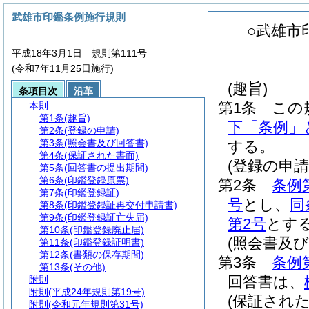
武雄市印鑑条例施行規則
○武雄市
平成18年3月1日 規則第111号
(令和7年11月25日施行)
(趣旨)
条項目次
沿革
第1条
この
本則
第1条
(趣旨)
下「条例」
第2条
(登録の申請)
第3条
(照会書及び回答書)
する。
第4条
(保証された書面)
(登録の申請
第5条
(回答書の提出期間)
第6条
(印鑑登録原票)
第2条
条例
第7条
(印鑑登録証)
号
とし、
同
第8条
(印鑑登録証再交付申請書)
第9条
(印鑑登録証亡失届)
第2号
とす
第10条
(印鑑登録廃止届)
(照会書及び
第11条
(印鑑登録証明書)
第12条
(書類の保存期間)
第3条
条例
第13条
(その他)
回答書は、
附則
附則
(平成24年規則第19号)
(保証された
附則
(令和元年規則第31号)