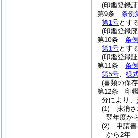
(印鑑登録証
第9条
条例
第1号
とす
(印鑑登録廃
第10条
条例
第1号
とす
(印鑑登録証
第11条
条例
第5号
、
様式
(書類の保存
第12条
印
分により、
(1)
抹消さ
翌年度か
(2)
申請書
から2年