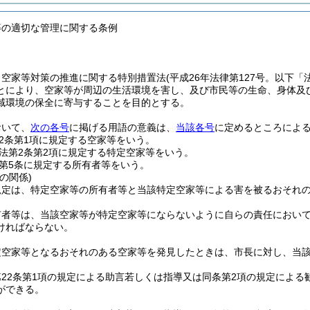
等の適切な管理に関する条例
、空家等対策の推進に関する特別措置法
(平成26年法律第127号。以下「
とにより、空家等が周辺の生活環境を害し、及び市民等の生命、身体及
域環境の保全に寄与することを目的とする。
おいて、
次の各号
に掲げる用語の意義は、
当該各号
に定めるところによ
2条第1項に規定する空家等をいう。
法第2条第2項に規定する特定空家等をいう。
第5条に規定する所有者等をいう。
の関係)
規定は、特定空家等の所有者等と当該特定空家等による害を被るおそれ
有者等は、当該空家等が特定空家等にならないように自らの責任におい
ければならない。
定空家等となるおそれのある空家等を発見したときは、市長に対し、当
22条第1項の規定による助言若しくは指導又は同条第2項の規定によ
ができる。