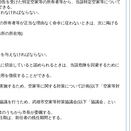
る勧告を受けた特定空家等の所有者等から、当該特定空家等について
できる。
行わなければならない。
等の所有者等が正当な理由なく命令に従わないときは、次に掲げる
所の所在地)
会を与えなければならない。
現に切迫していると認められるときは、当該危険を回避するために
費用を徴収することができる。
に実施するため、空家等に関する対策について計画
(以下「空家等対
る協議を行うため、武雄市空家等対策協議会
(以下「協議会」とい
者のうちから市長が委嘱する。
任期は、前任者の残任期間とする。