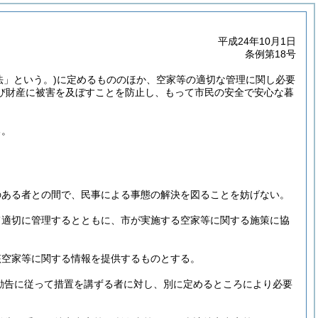
平成24年10月1日
条例第18号
法」という。)
に定めるもののほか、空家等の適切な管理に関し必要
び財産に被害を及ぼすことを防止し、もって市民の安全で安心な暮
る。
のある者との間で、民事による事態の解決を図ることを妨げない。
て適切に管理するとともに、市が実施する空家等に関する施策に協
該空家等に関する情報を提供するものとする。
る勧告に従って措置を講ずる者に対し、別に定めるところにより必要