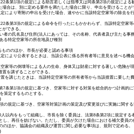
22条第1項の規定による助言若しくは指導又は同条第2項の規定によ
た場合は、別に定める要件を満たした場合に限り、申出を受けることが
規定により寄附の申出を受けた場合、速やかに当該特定空家等の除去を
第22条第3項の規定による命令を行ったにもかかわらず、当該特定空家
とができる。
い者の氏名及び住所
(法人にあっては、その名称、代表者及び主たる事務
ある特定空家等の所在地及び種別
るもののほか、市長が必要と認める事項
規定により公表するときは、当該公表に係る所有者等に意見を述べる機
定空家等の倒壊等による人の生命、身体又は財産に対する著しい危険が
措置を講ずることができる。
措置を講じたときは、当該特定空家等の所有者等から当該措置に要した
第7条第1項の規定に基づき、空家等に対する対策を総合的かつ計画的
を策定するものとする。
)
1項の規定に基づき、空家等対策計画の策定及び変更並びに実施に関す
0人以内をもって組織し、市長を除く委員は、法第8条第2項に規定する
とし、再任を妨げない。
ただし、委員が欠けた場合における補欠委員の
ののほか、協議会の組織及び運営に関し必要な事項は、規則で定める。
)