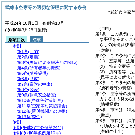
武雄市空家等の適切な管理に関する条例
○武雄市空家
平成24年10月1日 条例第18号
(目的)
(令和6年3月28日施行)
第1条
この条例は
な事項を定めるこ
条項目次
沿革
らしの実現及び地
本則
(定義)
第1条
(目的)
第2条
この条例に
第2条
(定義)
(1)
空家等 法第
第3条
(民事による解決との関係)
(2)
特定空家等 
第4条
(所有者等の責務)
(3)
所有者等 法
第5条
(情報提供)
(民事による解決と
第6条
(助成)
第3条
この条例の
第7条
(寄附の申出)
(所有者等の責務)
第8条
(公表)
第4条
空家等の所
第9条
(緊急安全措置)
力するよう努めな
第10条
(空家等対策計画)
(情報提供)
第11条
(空家等対策協議会)
第5条
市民は、特
第12条
(関係機関との連携)
(助成)
第13条
(委任)
第6条
市長は、法第
附則
な助成をすること
附則
(平成27年条例第24号)
(寄附の申出)
附則
(令和6年条例第10号)