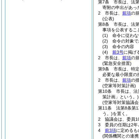
第7条
市長は、法第
寄附の申出があっ
2
市長は、
前項
の
(公表)
第8条
市長は、法
事項を公表するこ
(1)
命令に従わな
(2)
命令の対象で
(3)
命令の内容
(4)
前3号
に掲げ
2
市長は、
前項
の
(緊急安全措置)
第9条
市長は、特
必要な最小限度の
2
市長は、
前項
の
(空家等対策計画)
第10条
市長は、法
策計画」という。)
(空家等対策協議会
第11条
法第8条第
う。)
を置く。
2
協議会は、委員1
3
委員の任期は2年
4
前3項
に定めるも
(関係機関との連携