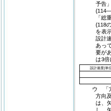
予告
(11
「総
(11
を表
設計
あっ
要があ
は3
設計速度
(単
ウ 「
方向
は、
し、