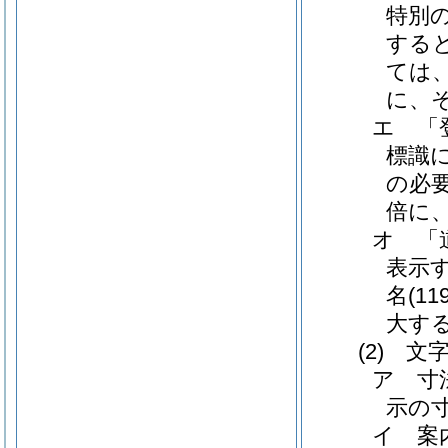
特別
する
ては、
に、
エ 「
標識
の必
倍に
オ 「
表示
名(1
大す
(2) 
ア 寸
示の
イ 案