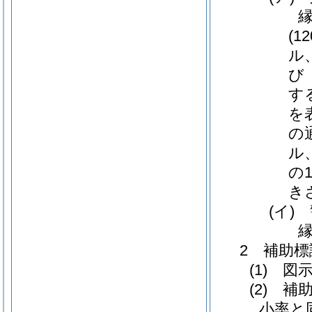
(
ル
び
す
を
の
ル
の
き
(イ)
2 補助標
(1) 
(2) 
小率と