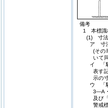
備考
1 本標識
(1) 寸
ア 寸
(そ
いて
イ 「
表す
示の
ウ 「
3―A
及び「
警戒