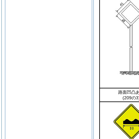
路面凹凸
(209の3