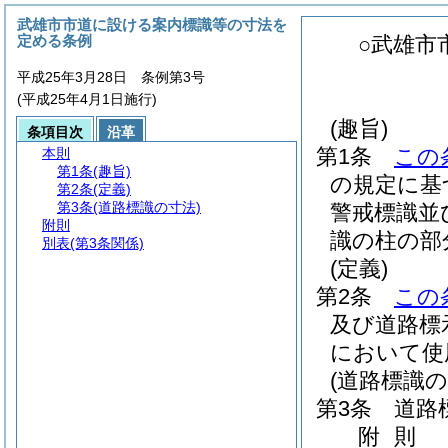
武雄市市道に設ける案内標識等の寸法を
定める条例
○武雄市
平成25年3月28日 条例第3号
(平成25年4月1日施行)
(趣旨)
条項目次
沿革
第1条
この
本則
第1条
(趣旨)
の規定に基
第2条
(定義)
第3条
(道路標識の寸法)
警戒標識並
附則
識の柱の部
別表
(第3条関係)
(定義)
第2条
この
及び道路標
において使
(道路標識の
第3条
道路
附
則