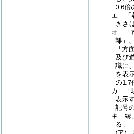
0.6
エ 「
きさ
オ 「
離」
「方
及び
識に
を表
の1.
カ 「
表示
記号の
キ 縁
る。
(ア)