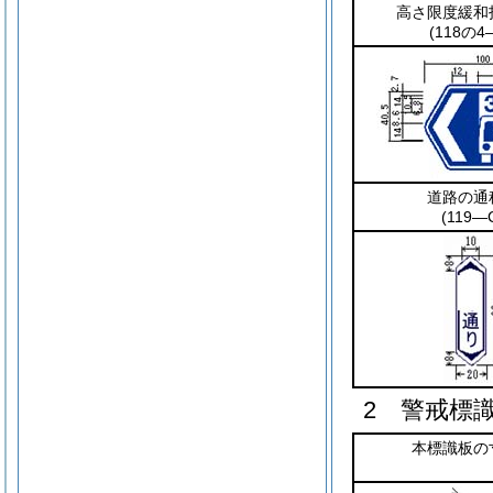
高さ限度緩和
(118の4
道路の通
(119―
2 警戒標
本標識板の