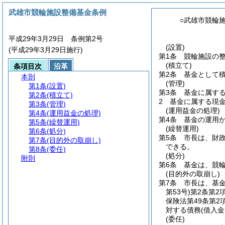
武雄市競輪施設整備基金条例
○武雄市競輪
平成29年3月29日 条例第2号
(設置)
(平成29年3月29日施行)
第1条
競輪施設の
(積立て)
条項目次
沿革
第2条
基金として
本則
(管理)
第1条
(設置)
第3条
基金に属す
第2条
(積立て)
2
基金に属する現
第3条
(管理)
(運用益金の処理)
第4条
(運用益金の処理)
第4条
基金の運用
第5条
(繰替運用)
(繰替運用)
第6条
(処分)
第5条
市長は、財
第7条
(目的外の取崩し)
できる。
第8条
(委任)
(処分)
附則
第6条
基金は、競
(目的外の取崩し)
第7条
市長は、基
第53号)
第2条第2
保険法第49条第
対する債務
(借入
(委任)