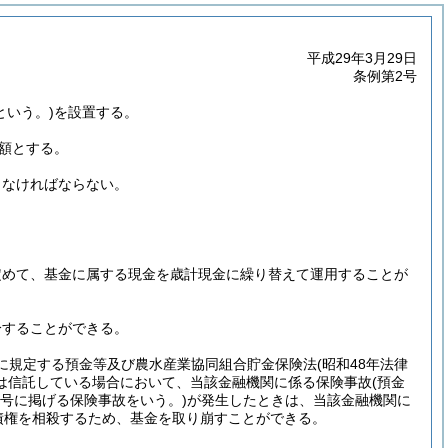
平成29年3月29日
条例第2号
という。)
を設置する。
額とする。
しなければならない。
。
定めて、基金に属する現金を歳計現金に繰り替えて運用することが
分することができる。
項に規定する預金等及び農水産業協同組合貯金保険法
(昭和48年法律
は信託している場合において、当該金融機関に係る保険事故
(預金
各号に掲げる保険事故をいう。)
が発生したときは、当該金融機関に
債権を相殺するため、基金を取り崩すことができる。