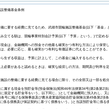
施設整備基金条例
整備に要する経費に充てるため、武雄市競輪施設整備基金
(以下「基金」
積み立てる額は、競輪事業特別会計予算
(以下「予算」という。)
で定める
る現金は、金融機関への預金その他最も確実かつ有利な方法により保管
金は、必要に応じ、最も確実かつ有利な有価証券に代えることができる
から生ずる収益は、予算に計上して、この基金に編入するものとする。
政上必要があると認めるときは、確実な繰戻しの方法、期間及び利率を
輪施設の整備に要する経費に充てる場合に限り、その全部又は一部を処
金に属する現金を預貯金等
(預金保険法
(昭和46年法律第34号)
第2条第2
項に規定する貯金等をいう。以下同じ。)
として金融機関に預入れし、又
2項各号に掲げる保険事故及び農水産業協同組合貯金保険法第49条第2項
金に係る債務及び保証契約に基づく債務をいう。)
と当該預貯金等に係る