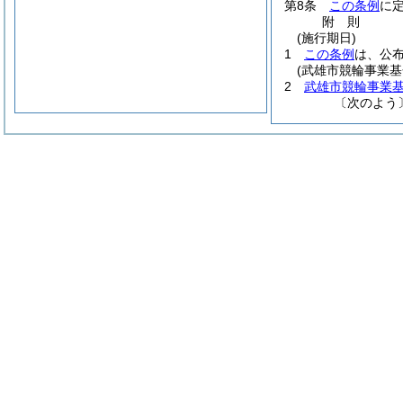
第8条
この条例
に
附
則
(施行期日)
1
この条例
は、公
(武雄市競輪事業基
2
武雄市競輪事業
〔次のよう