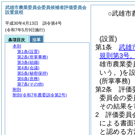
武雄市農業委員会委員候補者評価委員会
設置規程
○武雄市
平成30年4月13日 訓令第4号
(令和7年5月9日施行)
(設置)
条項目次
沿革
第1条
武雄
本則
第1条
(設置)
規則第3号
第2条
(所掌事務)
第3条
(組織)
雄市農業委
第4条
(会議)
いう。)
を
第5条
(秘密保持)
第6条
(庶務)
(所掌事務)
第7条
(その他)
第2条
評価
附則
附則
(令和7年農委訓令第2号)
委員会の委
その結果を
2
評価委員
による書面
と認める方