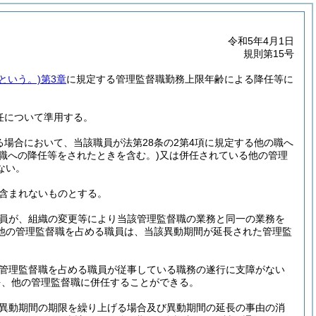
令和5年4月1日
規則第15号
という。)
第3章
に規定する管理監督職勤務上限年齢による降任等に
併任について準用する。
る場合において、当該職員が法第28条の2第4項に規定する他の職へ
職への降任等をされたときを含む。)
又は併任されている他の管理
ない。
含まれないものとする。
員が、組織の変更等により当該管理監督職の業務と同一の業務を
他の管理監督職を占める職員は、当該異動期間が延長された管理監
管理監督職を占める職員が従事している職務の遂行に支障がない
を、他の管理監督職に併任することができる。
異動期間の期限を繰り上げる場合及び異動期間の延長の事由の消