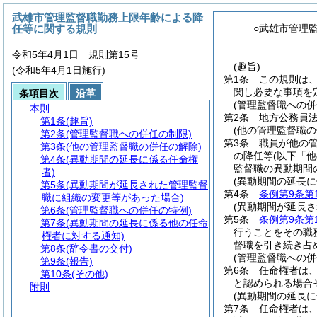
武雄市管理監督職勤務上限年齢による降
任等に関する規則
○武雄市管理
令和5年4月1日 規則第15号
(趣旨)
(令和5年4月1日施行)
第1条
この規則は
関し必要な事項を
条項目次
沿革
(管理監督職への併
本則
第2条
地方公務員
第1条
(趣旨)
(他の管理監督職の
第2条
(管理監督職への併任の制限)
第3条
職員が他の
第3条
(他の管理監督職の併任の解除)
の降任等
(以下「
第4条
(異動期間の延長に係る任命権
監督職の異動期間
者)
(異動期間の延長に
第5条
(異動期間が延長された管理監督
第4条
条例第9条第
職に組織の変更等があった場合)
(異動期間が延長
第6条
(管理監督職への併任の特例)
第5条
条例第9条第
第7条
(異動期間の延長に係る他の任命
行うことをその職
権者に対する通知)
督職を引き続き占
第8条
(辞令書の交付)
(管理監督職への併
第9条
(報告)
第6条
任命権者は
第10条
(その他)
と認められる場合
附則
(異動期間の延長
第7条
任命権者は