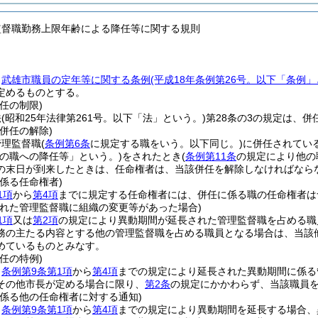
監督職勤務上限年齢による降任等に関する規則
、
武雄市職員の定年等に関する条例
(平成18年条例第26号。以下「条例」
定めるものとする。
任の制限)
法
(昭和25年法律第261号。以下「法」という。)
第28条の3の規定は、
併任の解除)
管理監督職
(
条例第6条
に規定する職をいう。以下同じ。)
に併任されてい
他の職への降任等」という。)
をされたとき
(
条例第11条
の規定により他の
の末日が到来したときは、任命権者は、当該併任を解除しなければなら
係る任命権者)
1項
から
第4項
までに規定する任命権者には、併任に係る職の任命権者は
された管理監督職に組織の変更等があった場合)
1項
又は
第2項
の規定により異動期間が延長された管理監督職を占める職
務の主たる内容とする他の管理監督職を占める職員となる場合は、当該
めているものとみなす。
任の特例)
、
条例第9条第1項
から
第4項
までの規定により延長された異動期間に係る
その他市長が定める場合に限り、
第2条
の規定にかかわらず、当該職員
に係る他の任命権者に対する通知)
、
条例第9条第1項
から
第4項
までの規定により異動期間を延長する場合、