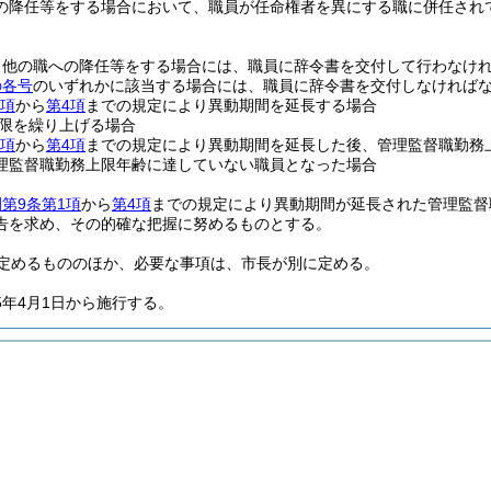
の降任等をする場合において、職員が任命権者を異にする職に併任され
、他の職への降任等をする場合には、職員に辞令書を交付して行わなけ
の各号
のいずれかに該当する場合には、職員に辞令書を交付しなければ
1項
から
第4項
までの規定により異動期間を延長する場合
限を繰り上げる場合
1項
から
第4項
までの規定により異動期間を延長した後、管理監督職勤務
理監督職勤務上限年齢に達していない職員となった場合
第9条第1項
から
第4項
までの規定により異動期間が延長された管理監督
告を求め、その的確な把握に努めるものとする。
定めるもののほか、必要な事項は、市長が別に定める。
5年4月1日から施行する。