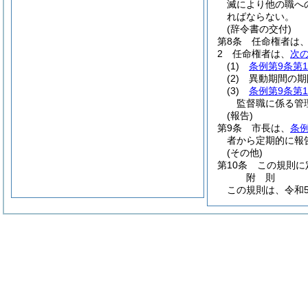
滅により他の職へ
ればならない。
(辞令書の交付)
第8条
任命権者は
2
任命権者は、
次
(1)
条例第9条第
(2)
異動期間の期
(3)
条例第9条第
監督職に係る管
(報告)
第9条
市長は、
条例
者から定期的に報
(その他)
第10条
この規則に
附
則
この規則は、令和