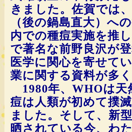
きました。佐賀では、
（後の鍋島直大）への
内での種痘実施を推し
で著名な前野良沢が
医学に関心を寄せてい
業に関する資料が多
1980年、WHOは
痘は人類が初めて撲
ました。そして、新
晒されている今、わ