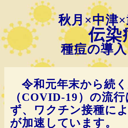
秋月×中津
伝染
種痘の導入
令和元年末から続く
（COVID-19）の
ず、ワクチン接種に
が加速しています。