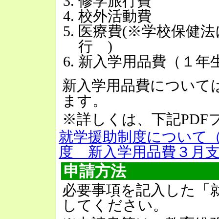
修学旅行費
校外活動費
医療費(※学校保健
行 )
新入学用品費（１年
新入学用品費について
ます。
※詳しくは、下記PDF
就学援助制度について（R
度 新入学用品費３月支給
申請方法
必要事項を記入した「
してください。