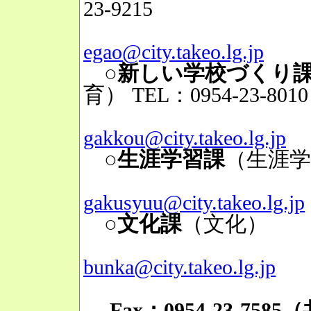
23-9215
Mai
egao@city.takeo.lg.jp
○新しい学校づくり
育）
TEL：0954-23-8010
Mai
gakkou@city.takeo.lg.jp
○生涯学習課
（生涯学
Mai
gakusyuu@city.takeo.lg.jp
○文化課
（文化）
TE
Mai
bunka@city.takeo.lg.jp
Fax：0954-23-758