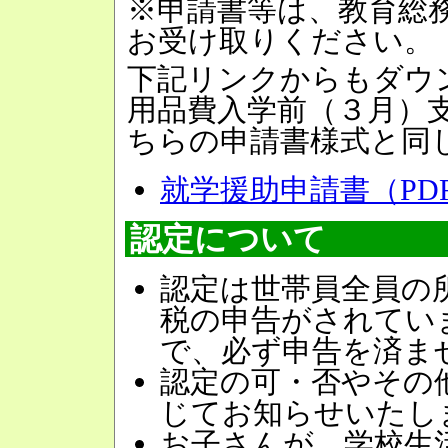
※申請書等は、教育総
お受け取りください。
下記リンクからもダウ
用品費入学前（３月）
ちらの申請書様式と同
就学援助申請書（PD
認定について
認定は世帯員全員の
税の申告がされてい
で、必ず申告を済ま
認定の可・否やその
じてお知らせいたし
お子さんが、学校生