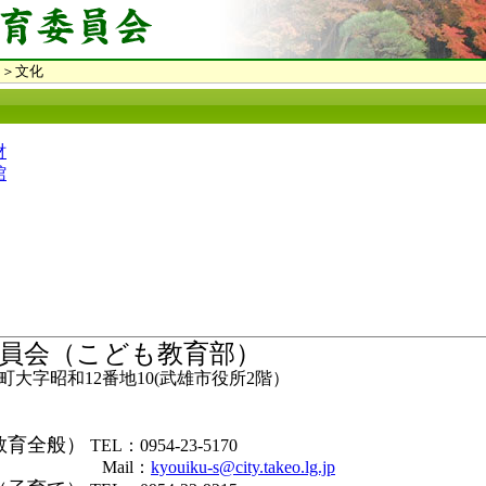
＞文化
財
館
員会（こども教育部）
大字昭和12番地10(武雄市役所2階）
教育全般）
TEL：0954-23-5170
il：
kyouiku-s@city.takeo.lg.jp