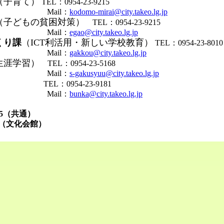
（子育て）
TEL：0954-23-9215
il：
kodomo-mirai@city.takeo.lg.jp
（子どもの貧困対策）
TEL：0954-23-9215
il：
egao@city.takeo.lg.jp
くり課
（ICT利活用・新しい学校教育）
TEL：0954-23-8010
il：
gakkou@city.takeo.lg.jp
生涯学習）
TEL：0954-23-5168
il：
s-gakusyuu@city.takeo.lg.jp
）
TEL：0954-23-9181
il：
bunka@city.takeo.lg.jp
7585（共通）
7（文化会館）