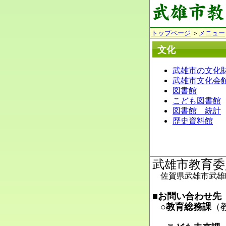
トップページ
＞
メニュー
文化
武雄市の文化
武雄市文化会
図書館
こども図書館
図書館 統計
歴史資料館
武雄市教育委
佐賀県武雄市武雄町
■お問い合わせ先
○教育総務課
（
Ma