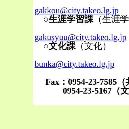
Mai
gakkou@city.takeo.lg.jp
○生涯学習課
（生涯学
Mai
gakusyuu@city.takeo.lg.jp
○文化課
（文化）
TE
Mai
bunka@city.takeo.lg.jp
Fax：0954-23-758
0954-23-5167（