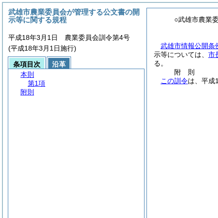
武雄市農業委員会が管理する公文書の開
示等に関する規程
○武雄市農業
平成18年3月1日 農業委員会訓令第4号
武雄市情報公開条
(平成18年3月1日施行)
示等については、
市
る。
条項目次
沿革
附
則
本則
この訓令
は、平成
第1項
附則