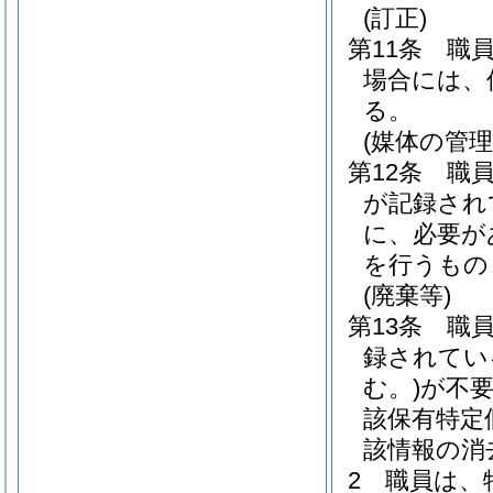
(訂正)
第11条
職
場合には、
る。
(媒体の管理
第12条
職
が記録され
に、必要が
を行うもの
(廃棄等)
第13条
職
録されてい
む。)
が不
該保有特定
該情報の消
2
職員は、