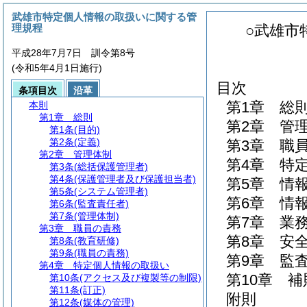
武雄市特定個人情報の取扱いに関する管
理規程
○武雄市
平成28年7月7日 訓令第8号
(令和5年4月1日施行)
目次
条項目次
沿革
第1章
総
本則
第1章
総則
第2章
管
第1条
(目的)
第2条
(定義)
第3章
職
第2章
管理体制
第4章
特
第3条
(総括保護管理者)
第4条
(保護管理者及び保護担当者)
第5章
情
第5条
(システム管理者)
第6章
情
第6条
(監査責任者)
第7条
(管理体制)
第7章
業
第3章
職員の責務
第8章
安
第8条
(教育研修)
第9条
(職員の責務)
第9章
監
第4章
特定個人情報の取扱い
第10章
補
第10条
(アクセス及び複製等の制限)
第11条
(訂正)
附則
第12条
(媒体の管理)