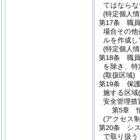
てはならな
(特定個人
第17条
職
場合その他
ルを作成し
(特定個人
第18条
職
を除き、特
(取扱区域)
第19条
保
施する区域
安全管理措
第5章
(アクセス制
第20条
シ
で取り扱う