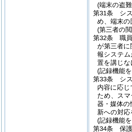
(端末の盗難
第31条
シ
め、端末の
(第三者の閲
第32条
職
が第三者に
報システム
置を講じな
(記録機能
第33条
シ
内容に応じ
ため、スマ
器・媒体の
新への対応
(記録機能
第34条
保