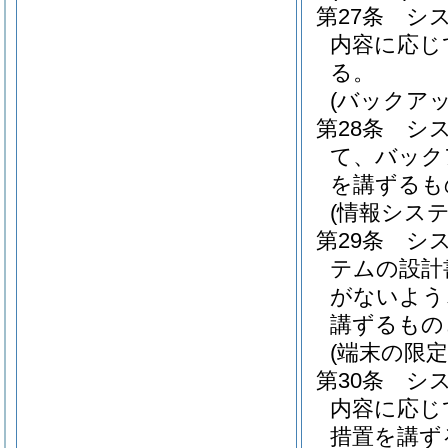
第27条
シ
内容に応じ
る。
(バックアッ
第28条
シ
て、バック
を講ずるも
(情報シス
第29条
シ
テムの設計
がないよう
講ずるもの
(端末の限定
第30条
シ
内容に応じ
措置を講ず