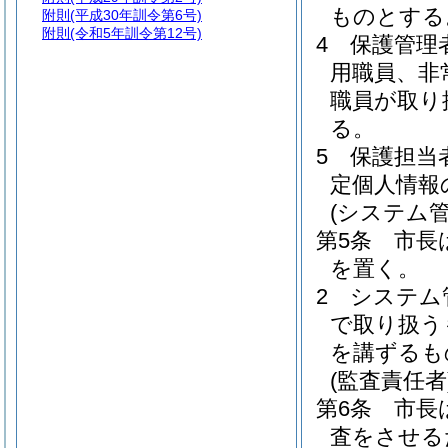
ものとする
附則
(平成30年訓令第6号)
附則
(令和5年訓令第12号)
4
保護管理
用職員、非
職員が取り
る。
5
保護担当
定個人情報
(システム管
第5条
市長
を置く。
2
システム
で取り扱う
を講ずるも
(監査責任者
第6条
市長
査をさせる