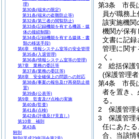
第3条
市長
理)
第30条
(端末の限定)
員が職務上
第31条
(端末の盗難防止等)
第32条
(第三者の閲覧防止)
該実施機関
第33条
(記録機能を有する機器・媒
機関が保有
体の接続制限)
第34条
(記録機能を有する媒体・書
文書に記録
類の移送手段)
管理に関す
第6章
情報システム室等の安全管理
第35条
(入退管理)
く。
第36条
(情報システム室等の管理)
2
総括保護
第7章
業務の委託等
第37条
(業務の委託等)
(保護管理
第8章
安全確保上の問題への対応
第4条
市長
第38条
(事案の報告及び再発防止措
置)
者を置き、
第39条
(公表等)
第9章
監査及び点検の実施
る。
第40条
(監査)
2
保護管理
第41条
(点検)
第42条
(評価及び見直し)
3
保護管理
第10章
補則
任にあたる
第43条
附則
合、当該情
附則
(平成29年訓令第2号)