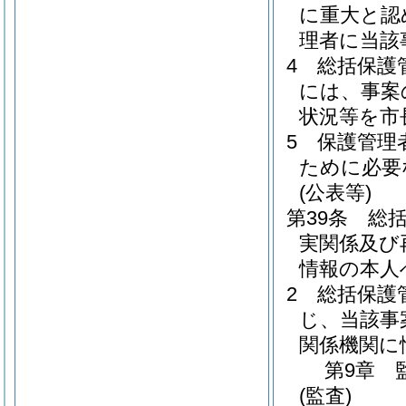
に重大と認
理者に当該
4
総括保護
には、事案
状況等を市
5
保護管理
ために必要
(公表等)
第39条
総
実関係及び
情報の本人
2
総括保護
じ、当該事
関係機関に
第9章
(監査)