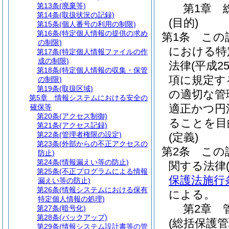
第13条
(廃棄等)
第1章
第14条
(取扱状況の記録)
(目的)
第15条
(個人番号の利用の制限)
第16条
(特定個人情報の提供の求め
第1条
この
の制限)
における特
第17条
(特定個人情報ファイルの作
成の制限)
法律
(平成
第18条
(特定個人情報の収集・保管
項に規定す
の制限)
第19条
(取扱区域)
の適切な管
第5章
情報システムにおける安全の
適正かつ円
確保等
第20条
(アクセス制御)
ることを目
第21条
(アクセス記録)
第22条
(管理者権限の設定)
(定義)
第23条
(外部からの不正アクセスの
第2条
この
防止)
第24条
(情報漏えい等の防止)
関する法律
第25条
(不正プログラムによる情報
保護法施行
漏えい等の防止)
第26条
(情報システムにおける保有
による。
特定個人情報の処理)
第2章
第27条
(暗号化)
第28条
(バックアップ)
(総括保護管
第29条
(情報システム設計書等の管