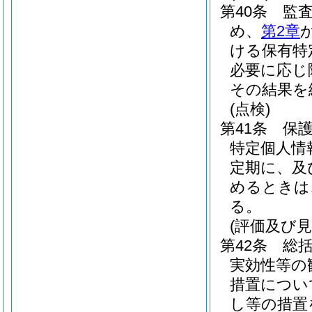
第40条
監
め、
第2章
ける保有特
必要に応じ
その結果を
(点検)
第41条
保
特定個人情
定期に、及
めるときは
る。
(評価及び見
第42条
総
実効性等の
措置につい
し等の措置