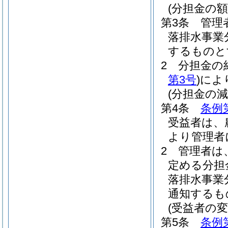
(分担金の
第3条
管理
落排水事業
するものと
2
分担金の
第3号
)
によ
(分担金の減
第4条
条例
受益者は、
より管理者
2
管理者は
定める分担
落排水事業
通知するも
(受益者の変
第5条
条例