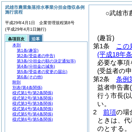
武雄市農業集落排水事業分担金徴収条例
施行規程
○武雄市
平成29年4月1日 企業管理規程第8号
(平成29年4月1日施行)
(趣旨)
条項目次
沿革
第1条
この
本則
第1条
(趣旨)
(平成18年
第2条
(受益者の申告)
第3条
(分担金の額の決定通知等)
必要な事項
第4条
(分担金の減免)
(受益者の申
第5条
(受益者の変更の届出)
第6条
(その他)
第2条
条例
附則
益者申告書
(
別表
(第4条関係)
様式第1号
(第2条関係)
行う市長
(
様式第2号
(第3条関係)
い。
様式第3号
(第3条関係)
様式第4号
(第4条関係)
2
前項
の場
様式第5号
(第4条関係)
ときは、代
様式第6号
(第5条関係)
のとする。