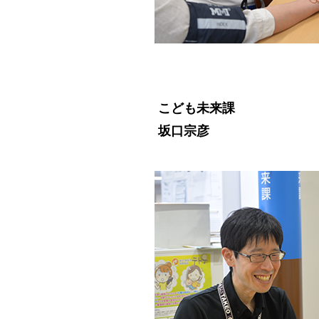
こども未来課
坂口宗彦