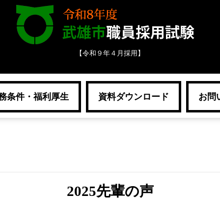
【令和９年４月採用】
務条件・福利厚生
資料ダウンロード
お問
2025先輩の声