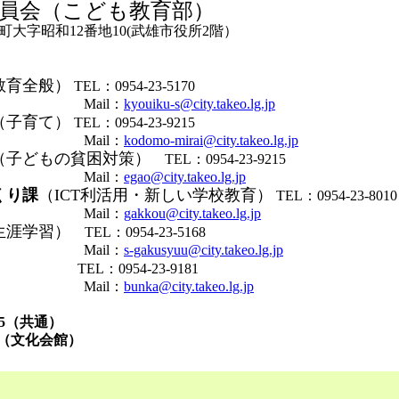
員会（こども教育部）
大字昭和12番地10(武雄市役所2階）
教育全般）
TEL：0954-23-5170
il：
kyouiku-s@city.takeo.lg.jp
（子育て）
TEL：0954-23-9215
il：
kodomo-mirai@city.takeo.lg.jp
（子どもの貧困対策）
TEL：0954-23-9215
il：
egao@city.takeo.lg.jp
くり課
（ICT利活用・新しい学校教育）
TEL：0954-23-8010
il：
gakkou@city.takeo.lg.jp
生涯学習）
TEL：0954-23-5168
il：
s-gakusyuu@city.takeo.lg.jp
）
TEL：0954-23-9181
il：
bunka@city.takeo.lg.jp
7585（共通）
7（文化会館）