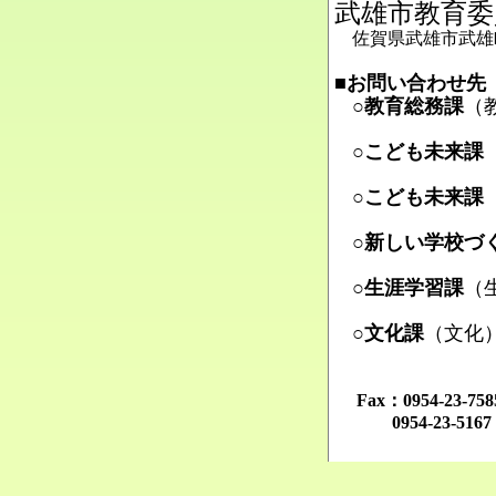
武雄市教育委
佐賀県武雄市武雄町
■お問い合わせ先
○教育総務課
（
Ma
○こども未来課
Ma
○こども未来課
Ma
○新しい学校づ
Ma
○生涯学習課
（
Ma
○文化課
（文化
Ma
Fax：0954-23-
0954-23-516