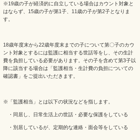
※
19
歳の子が経済的に自立している場合はカウント対象と
はならず、
15
歳の子が第
1
子、
11
歳の子が第
2
子となりま
す。
18
歳年度末から
22
歳年度末までの子について第〇子のカウ
ント対象とするには監護に相当する世話等をし、その生計
費を負担している必要があります。その子を含めて第
3
子以
降に該当する場合は「監護相当・生計費の負担についての
確認書」をご提出いただきます。
※「監護相当」とは以下の状況などを指します。
・同居し、日常生活上の世話・必要な保護をしている
・別居しているが、定期的な連絡・面会等をしている