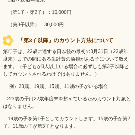
（第
1
子・第
2
子）：
10,000
円
（第
3
子以降）：
30,000
円
「第
3
子以降」のカウント方法について
第〇子は、
22
歳に達する日以後の最初の
3
月
31
日（
22
歳年
度末）までの間にある生計費の負担がある子について数え
ます。（子どもが
3
人以上いる場合に必ずしも第
3
子以降と
してカウントされるわけではありません。）
例）
23
歳、
19
歳、
15
歳、
11
歳の子がいる場合
⇒
23
歳の子は
22
歳年度末を超えているためカウント対象と
はなりません。
19
歳の子を第1子としてカウントします。
15
歳の子が第
2
子、
11
歳の子が第
3
子となります。