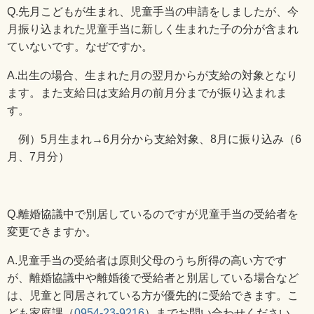
Q.
先月こどもが生まれ、児童手当の申請をしましたが、今
月振り込まれた児童手当に新しく生まれた子の分が含まれ
ていないです。なぜですか。
A.
出生の場合、生まれた月の翌月からが支給の対象となり
ます。また支給日は支給月の前月分までが振り込まれま
す。
例）
5
月生まれ→
6
月分から支給対象、
8
月に振り込み（
6
月、7月分）
Q.
離婚協議中で別居しているのですが児童手当の受給者を
変更できますか。
A.
児童手当の受給者は原則父母のうち所得の高い方です
が、離婚協議中や離婚後で受給者と別居している場合など
は、児童と同居されている方が優先的に受給できます。こ
ども家庭課（
0954-23-9216
）までお問い合わせください。