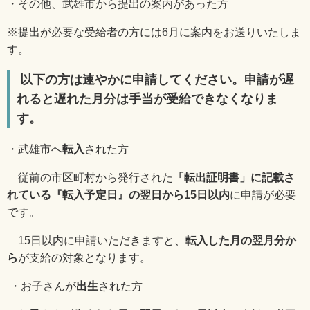
・その他、武雄市から提出の案内があった方
※提出が必要な受給者の方には
6
月に案内をお送りいたしま
す。
以下の方は速やかに申請してください。申請が遅
れると遅れた月分は手当が受給できなくなりま
す。
・武雄市へ
転入
された方
従前の市区町村から発行された
「転出証明書」に記載さ
れている『転入予定日』の翌日から15日以内
に申請が必要
です。
15
日以内に申請いただきますと、
転入した月の翌月分か
ら
が支給の対象となります。
・お子さんが
出生
された方