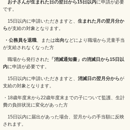
お子さんが生まれた日の翌日から15日以内
に申請が必要
です。
15
日以内に申請いただきますと、
生まれた月の翌月分か
ら
が支給の対象となります。
・公務員を退職
、または
出向
などにより職場から児童手当
が支給されなくなった方
職場から発行された
「消滅通知書」の消滅日から15日以
内
に申請が必要です。
15
日以内に申請いただきますと、
消滅日の翌月分から
が
支給の対象となります。
・18歳年度末から22歳年度末までの子について監護、生計
費の負担状況に変化があった方
15日以内に届出があった場合、翌月からの手当額に反映
されます。