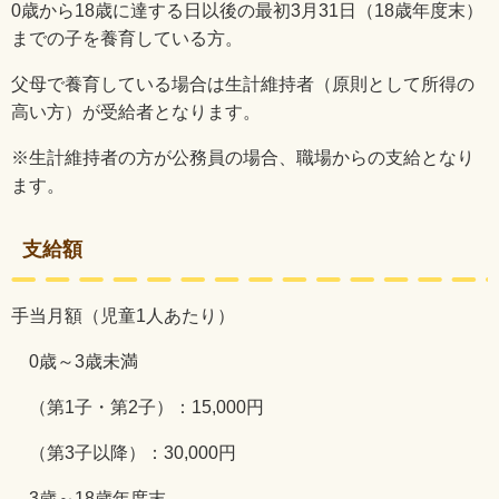
0
歳から
18
歳に達する日以後の最初
3
月
31
日（
18
歳年度末）
までの子を養育している方。
父母で養育している場合は生計維持者（原則として所得の
高い方）が受給者となります。
※生計維持者の方が公務員の場合、職場からの支給となり
ます。
支給額
手当月額（児童
1
人あたり）
0歳～3歳未満
（第1子・第2子）：
15,000
円
（第
3
子以降）：
30,000
円
3
歳～
18
歳年度末