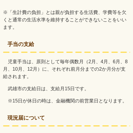
※「生計費の負担」とは親が負担する生活費、学費等を欠
くと通常の生活水準を維持することができないことをいい
ます。
手当の支給
児童手当は、原則として毎年偶数月（
2
月、
4
月、
6
月、
8
月、
10
月、
12
月）に、それぞれ前月分までの
2
か月分が支
給されます。
武雄市の支給日は、支給月
15
日です。
※
15
日が休日の時は、金融機関の前営業日となります。
現況届について