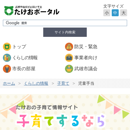
文字サイズ
小
中
大
サイト内検索
トップ
防災・緊急
くらしの情報
事業者向け
市長の部屋
武雄市議会
ホーム
>
くらしの情報
>
子育て
>
児童手当