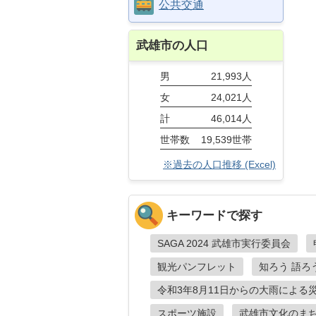
公共交通
武雄市の人口
男
21,993人
女
24,021人
計
46,014人
世帯数
19,539世帯
※過去の人口推移 (Excel)
キーワードで探す
SAGA 2024 武雄市実行委員会
観光パンフレット
知ろう 語ろ
令和3年8月11日からの大雨による
スポーツ施設
武雄市文化のま