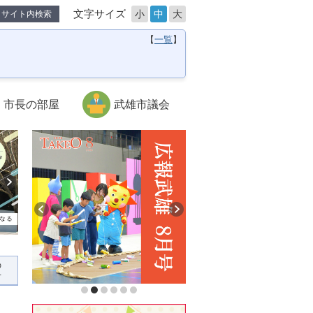
文字サイズ
小
中
大
サイト内検索
【
一覧
】
市長の部屋
武雄市議会
の
せ