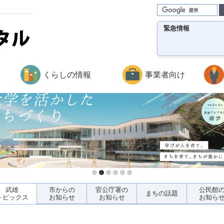
緊急情報
くらしの情報
事業者向け
武雄
市からの
官公庁署の
公民館
まちの話題
トピックス
お知らせ
お知らせ
お知ら