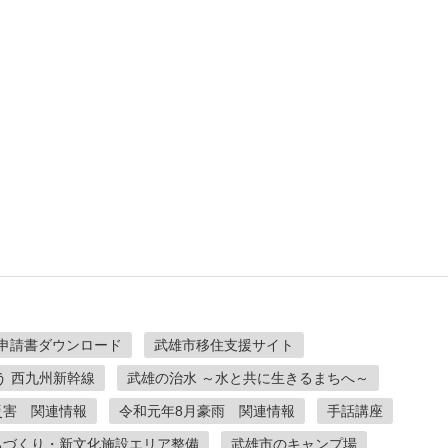
申請書ダウンロード
武雄市移住支援サイト
う 西九州新幹線
武雄の治水 ～水と共に生きるまちへ～
災害 関連情報
令和元年8月豪雨 関連情報
手話講座
ちづくり・新文化施設エリア整備
武雄市のキャンプ場