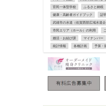
官民一体型学校
ふるさと納税
健康・高齢者ガイドブック
証
武雄市の水道（佐賀西部広域水道企
市民エリア（ホール）の利用
婚活・お結び課
マイナンバー
統計情報
各種計画
予算・