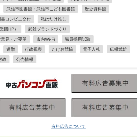
武雄市図書館・武雄市こども図書館
歴史資料館
明書コンビニ交付
私はたけ推し
業団HP）
武雄ブランドづくり
ご意見・ご要望
市内Wi-Fi
職員採用試験
選挙
行政視察
たけお競輪
電子入札
広報武雄
財政
公売情報
有料広告について