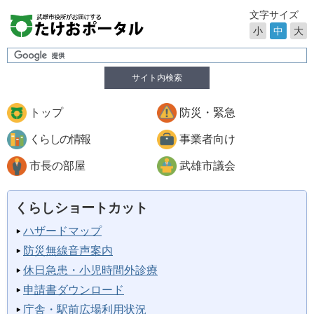
文字サイズ
小
中
大
サイト内検索
トップ
防災・緊急
くらしの情報
事業者向け
市長の部屋
武雄市議会
くらしショートカット
ハザードマップ
防災無線音声案内
休日急患・小児時間外診療
申請書ダウンロード
庁舎・駅前広場利用状況