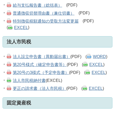
給与支払報告書（総括表）
(PDF)
普通徴収切替理由書（兼仕切書）
(PDF)
特別徴収税額通知の受取方法変更届
(PDF)
(
EXCEL
)
法人市民税
法人設立申告書（異動届出書）
(PDF) (
WORD
)
第20号様式（確定申告書等）
(PDF) (
EXCEL
)
第20号の3様式（予定申告書）
(PDF) (
EXCEL
)
法人市民税納付書
(EXCEL)
更正の請求書（法人市民税）
(PDF) (
EXCEL
)
固定資産税