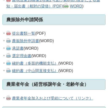
農地法第18条第1項第2号及び第6項の規定による通
知・届出書（相対の貸借）(PDF)
(
WORD
)
農振除外申請関係
提出書類一覧
(PDF)
農振除外申請書
(WORD)
承諾書
(WORD)
選定理由書
(WORD)
確約書（多面的機能支払）
(WORD)
確約書（中山間直接支払）
(WORD)
農業者年金（経営移譲年金・老齢年金）
農業者年金加入および受給について（リンク）