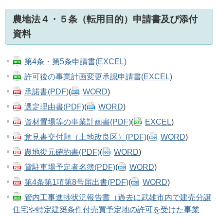
農地法４・５条（転用目的）申請書及び添付
資料
第4条・第5条申請書(EXCEL)
許可後の事業計画変更承認申請書(EXCEL)
承諾書(PDF)
(
WORD
)
選定理由書(PDF)
(
WORD
)
資材置場等の事業計画書(PDF)
(
EXCEL
)
意見書交付願（土地改良区）(PDF)
(
WORD
)
農地復元確約書(PDF)
(
WORD
)
貸駐車場予定者名簿(PDF)
(
WORD
)
第4条第1項第8号届出書(PDF)
(
WORD
)
管内工事進捗状況報告書（過去に武雄市内で建売分譲
住宅や特定建築条件付売買予定地の許可を受けた事業