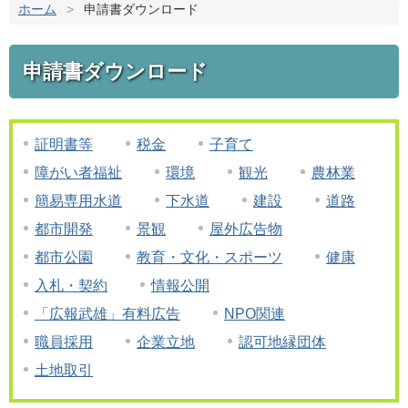
ホーム
>
申請書ダウンロード
申請書ダウンロード
証明書等
税金
子育て
障がい者福祉
環境
観光
農林業
簡易専用水道
下水道
建設
道路
都市開発
景観
屋外広告物
都市公園
教育・文化・スポーツ
健康
入札・契約
情報公開
「広報武雄」有料広告
NPO関連
職員採用
企業立地
認可地縁団体
土地取引