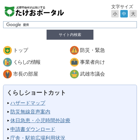
文字サイズ
小
中
大
サイト内検索
トップ
防災・緊急
くらしの情報
事業者向け
市長の部屋
武雄市議会
くらしショートカット
ハザードマップ
防災無線音声案内
休日急患・小児時間外診療
申請書ダウンロード
庁舎・駅前広場利用状況