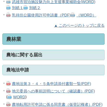
武雄市宿泊施設魅力向上支援事業補助金(WORD)
別紙１
別紙２
乳待坊公園使用許可申請書（PDF)
（WORD）
▲ このページのトップに戻る
農林業
農地に関する届出
農地法申請
農地法第３・４・５条申請添付書類一覧(PDF)
地元委員への事前説明について（確認書）(PDF)
(
WORD
)
農地転用許可申請に係る同意書（仮登記権者）(PDF)