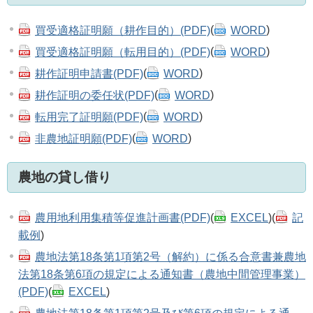
買受適格証明願（耕作目的）(PDF)
(
WORD
)
買受適格証明願（転用目的）(PDF)
(
WORD
)
耕作証明申請書(PDF)
(
WORD
)
耕作証明の委任状(PDF)
(
WORD
)
転用完了証明願(PDF)
(
WORD
)
非農地証明願(PDF)
(
WORD
)
農地の貸し借り
農用地利用集積等促進計画書(PDF)
(
EXCEL
)(
記
載例
)
農地法第18条第1項第2号（解約）に係る合意書兼農地
法第18条第6項の規定による通知書（農地中間管理事業）
(PDF)
(
EXCEL
)