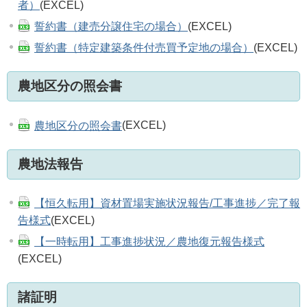
者）
(EXCEL)
誓約書（建売分譲住宅の場合）
(EXCEL)
誓約書（特定建築条件付売買予定地の場合）
(EXCEL)
農地区分の照会書
農地区分の照会書
(EXCEL)
農地法報告
【恒久転用】資材置場実施状況報告/工事進捗／完了報
告様式
(EXCEL)
【一時転用】工事進捗状況／農地復元報告様式
(EXCEL)
諸証明