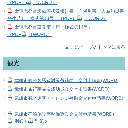
（PDF）
（WORD）
太陽光発電設備等状況報告書（自然災害、人為的災害
発生時）（様式第13号）（PDF）
（WORD）
太陽光発電事業廃止届（様式第14号）
（PDF
（WORD）
▲ このページのトップに戻る
観光
武雄市観光客誘致対策費補助金交付申請書(WORD)
武雄市旅行商品造成助成金交付申請書(WORD)
武雄市観光誘客チャレンジ補助金交付申請書(WORD)
武雄市宿泊施設等整備奨励金交付申請書(WORD)
別紙１
別紙２