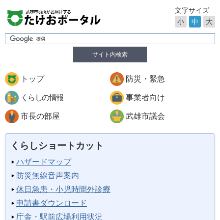
文字サイズ
小
中
大
サイト内検索
トップ
防災・緊急
くらしの情報
事業者向け
市長の部屋
武雄市議会
くらしショートカット
ハザードマップ
防災無線音声案内
休日急患・小児時間外診療
申請書ダウンロード
庁舎・駅前広場利用状況