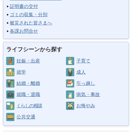
証明書の交付
ゴミの収集・分別
被災された皆さまへ
各課お問合せ
ライフシーンから探す
妊娠・出産
子育て
就学
成人
結婚・離婚
引っ越し
就職・退職
病気・事故
くらしの相談
お悔やみ
公共交通