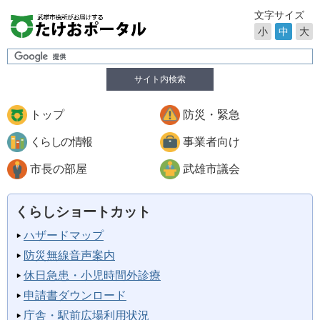
文字サイズ
小
中
大
サイト内検索
トップ
防災・緊急
くらしの情報
事業者向け
市長の部屋
武雄市議会
くらしショートカット
ハザードマップ
防災無線音声案内
休日急患・小児時間外診療
申請書ダウンロード
庁舎・駅前広場利用状況