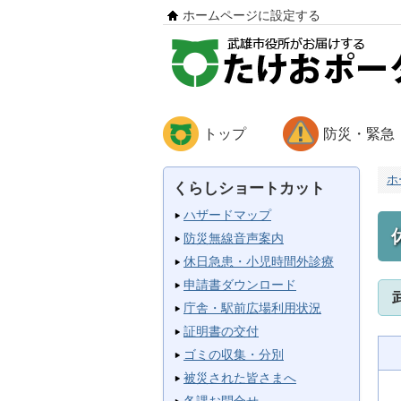
ホームページに設定する
トップ
防災・緊急
ホ
くらしショートカット
ハザードマップ
防災無線音声案内
休日急患・小児時間外診療
申請書ダウンロード
庁舎・駅前広場利用状況
証明書の交付
ゴミの収集・分別
被災された皆さまへ