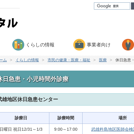
くらしの情報
事業者向け
ーム
>
くらしの情報
>
市民の健康・医療・福祉
>
医療
>
休日急患
休日急患・小児時間外診療
武雄地区休日急患センター
診療日
診療時間
場所
日曜日 祝日12/31～1/3
9:00～17:00
武雄杵島地区医師会検