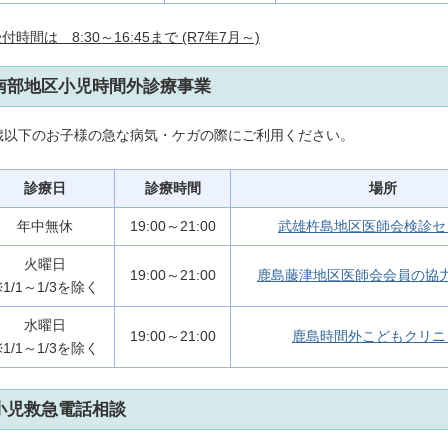
付時間は 8:30～16:45まで (R7年7月～)
南部地区小児時間外診療事業
5歳以下のお子様の急な病気・ケガの際にご利用ください。
診療日
診療時間
場所
年中無休
19:00～21:00
武雄杵島地区医師会検診セ
火曜日
19:00～21:00
鹿島藤津地区医師会会員の協
※1/1～1/3を除く
水曜日
19:00～21:00
鹿島時間外こどもクリニ
※1/1～1/3を除く
小児救急電話相談