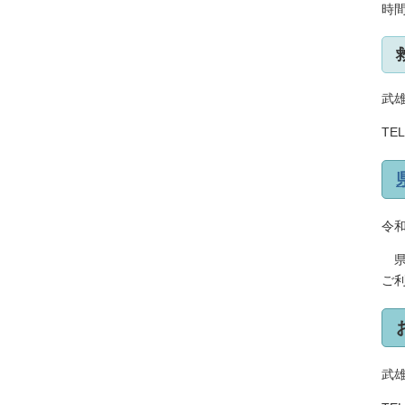
時間
武
TEL
令
県
ご
武