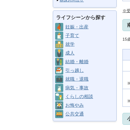
各課お問合せ
※受
ライフシーンから探す
妊娠・出産
子育て
1
就学
成人
結婚・離婚
引っ越し
就職・退職
病気・事故
くらしの相談
お悔やみ
公共交通