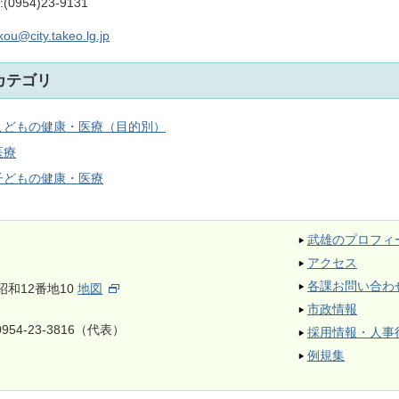
:(0954)23-9131
ou@city.takeo.lg.jp
カテゴリ
こどもの健康・医療（目的別）
医療
子どもの健康・医療
武雄のプロフィ
アクセス
各課お問い合わ
昭和12番地10
地図
市政情報
954-23-3816（代表）
採用情報・人事
例規集