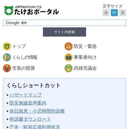
文字サイズ
小
中
大
サイト内検索
トップ
防災・緊急
くらしの情報
事業者向け
市長の部屋
武雄市議会
くらしショートカット
ハザードマップ
防災無線音声案内
休日急患・小児時間外診療
申請書ダウンロード
庁舎・駅前広場利用状況