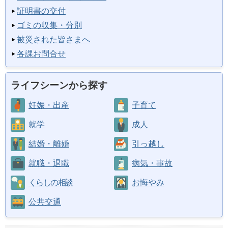
証明書の交付
ゴミの収集・分別
被災された皆さまへ
各課お問合せ
ライフシーンから探す
妊娠・出産
子育て
就学
成人
結婚・離婚
引っ越し
就職・退職
病気・事故
くらしの相談
お悔やみ
公共交通