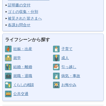
証明書の交付
ゴミの収集・分別
被災された皆さまへ
各課お問合せ
ライフシーンから探す
妊娠・出産
子育て
就学
成人
結婚・離婚
引っ越し
就職・退職
病気・事故
くらしの相談
お悔やみ
公共交通