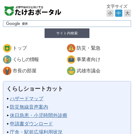
文字サイズ
小
中
大
サイト内検索
トップ
防災・緊急
くらしの情報
事業者向け
市長の部屋
武雄市議会
くらしショートカット
ハザードマップ
防災無線音声案内
休日急患・小児時間外診療
申請書ダウンロード
庁舎・駅前広場利用状況