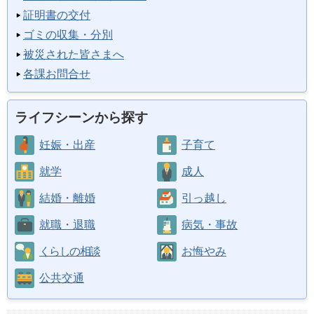
証明書の交付
ゴミの収集・分別
被災された皆さまへ
各課お問合せ
ライフシーンから探す
妊娠・出産
子育て
就学
成人
結婚・離婚
引っ越し
就職・退職
病気・事故
くらしの相談
お悔やみ
公共交通