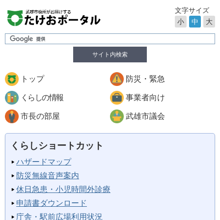
文字サイズ
小
中
大
サイト内検索
トップ
防災・緊急
くらしの情報
事業者向け
市長の部屋
武雄市議会
くらしショートカット
ハザードマップ
防災無線音声案内
休日急患・小児時間外診療
申請書ダウンロード
庁舎・駅前広場利用状況