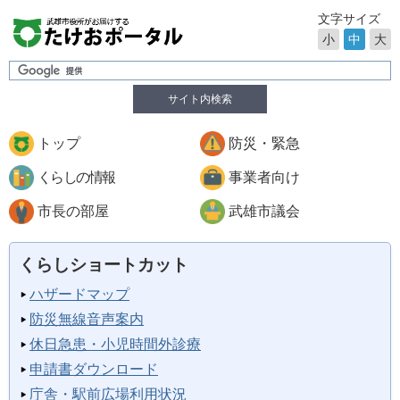
文字サイズ
小
中
大
サイト内検索
トップ
防災・緊急
くらしの情報
事業者向け
市長の部屋
武雄市議会
くらしショートカット
ハザードマップ
防災無線音声案内
休日急患・小児時間外診療
申請書ダウンロード
庁舎・駅前広場利用状況