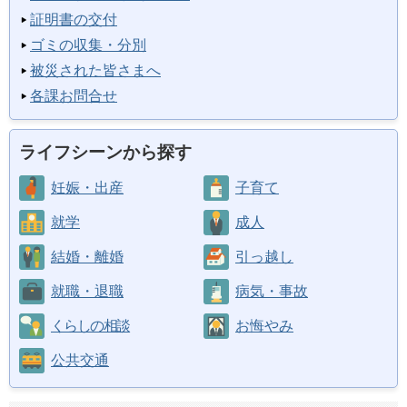
証明書の交付
ゴミの収集・分別
被災された皆さまへ
各課お問合せ
ライフシーンから探す
妊娠・出産
子育て
就学
成人
結婚・離婚
引っ越し
就職・退職
病気・事故
くらしの相談
お悔やみ
公共交通