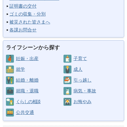
証明書の交付
ゴミの収集・分別
被災された皆さまへ
各課お問合せ
ライフシーンから探す
妊娠・出産
子育て
就学
成人
結婚・離婚
引っ越し
就職・退職
病気・事故
くらしの相談
お悔やみ
公共交通