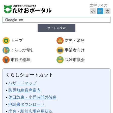
文字サイズ
小
中
大
サイト内検索
トップ
防災・緊急
くらしの情報
事業者向け
市長の部屋
武雄市議会
くらしショートカット
ハザードマップ
防災無線音声案内
休日急患・小児時間外診療
申請書ダウンロード
庁舎・駅前広場利用状況