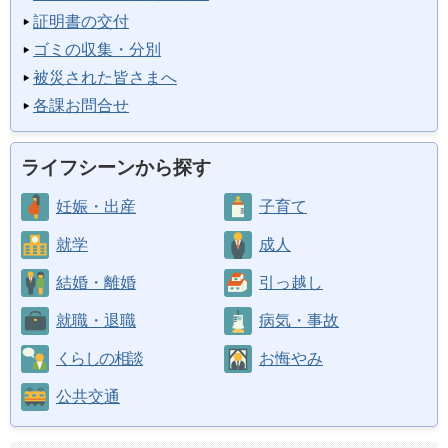
証明書の交付
ゴミの収集・分別
被災された皆さまへ
各課お問合せ
ライフシーンから探す
妊娠・出産
子育て
就学
成人
結婚・離婚
引っ越し
就職・退職
病気・事故
くらしの相談
お悔やみ
公共交通