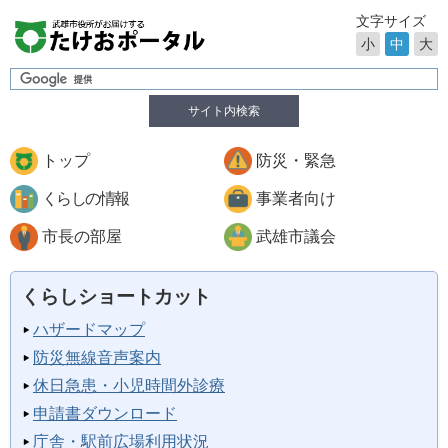
文字サイズ
小
中
大
サイト内検索
トップ
防災・緊急
くらしの情報
事業者向け
市長の部屋
武雄市議会
くらしショートカット
ハザードマップ
防災無線音声案内
休日急患・小児時間外診療
申請書ダウンロード
庁舎・駅前広場利用状況