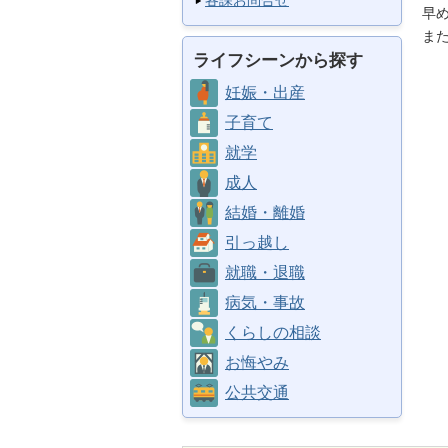
各課お問合せ
早
ま
ライフシーンから探す
妊娠・出産
子育て
就学
成人
結婚・離婚
引っ越し
就職・退職
病気・事故
くらしの相談
お悔やみ
公共交通