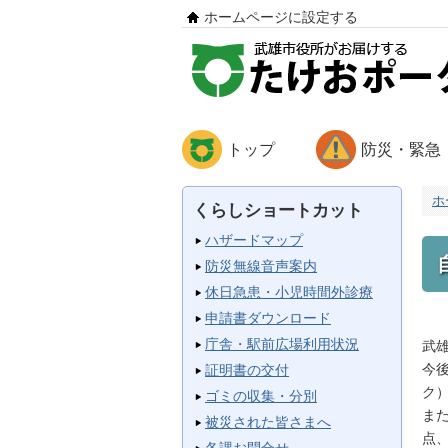
ホームページに設定する
トップ
防災・緊急
ホ
くらしショートカット
ハザードマップ
防災無線音声案内
休日急患・小児時間外診療
申請書ダウンロード
庁舎・駅前広場利用状況
武
今
証明書の交付
ク
ゴミの収集・分別
ま
被災された皆さまへ
点