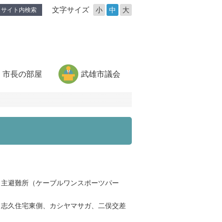
文字サイズ
小
中
大
サイト内検索
市長の部屋
武雄市議会
自主避難所（ケーブルワンスポーツパー
、志久住宅東側、カシヤマサガ、二俣交差