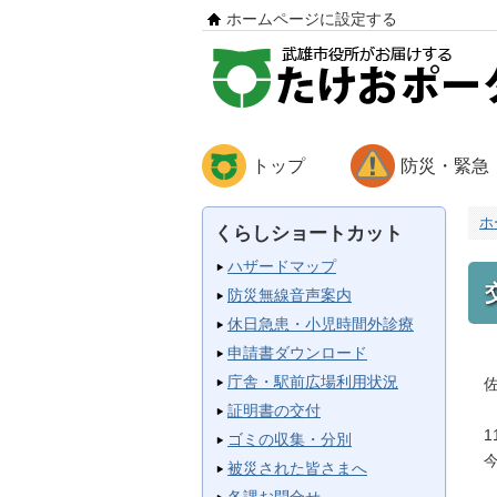
ホームページに設定する
トップ
防災・緊急
ホ
くらしショートカット
ハザードマップ
防災無線音声案内
休日急患・小児時間外診療
申請書ダウンロード
庁舎・駅前広場利用状況
佐
証明書の交付
1
ゴミの収集・分別
今
被災された皆さまへ