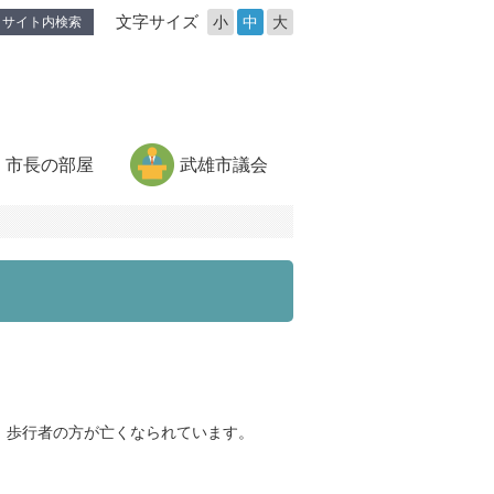
文字サイズ
小
中
大
サイト内検索
市長の部屋
武雄市議会
、歩行者の方が亡くなられています。