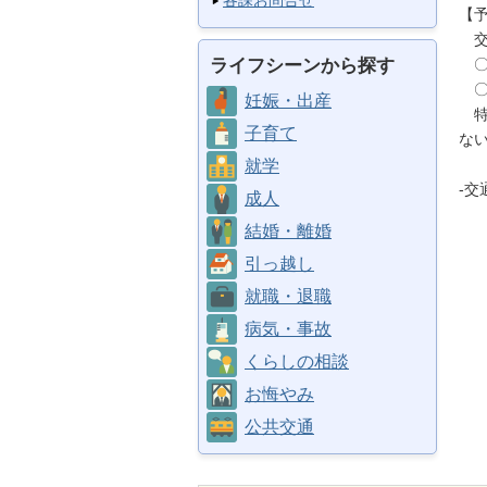
各課お問合せ
【
交
ライフシーンから探す
〇
〇
妊娠・出産
特
子育て
な
就学
-交
成人
結婚・離婚
引っ越し
就職・退職
病気・事故
くらしの相談
お悔やみ
公共交通