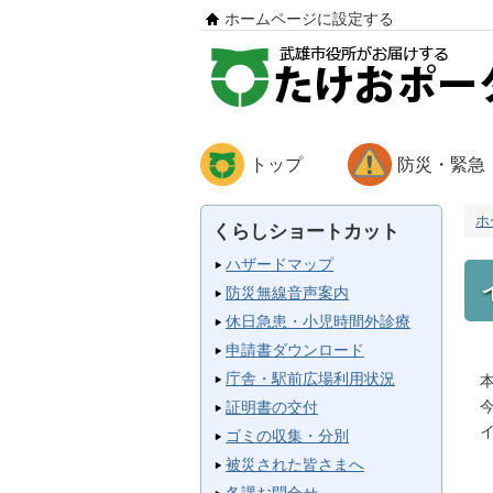
ホームページに設定する
トップ
防災・緊急
ホ
くらしショートカット
ハザードマップ
防災無線音声案内
休日急患・小児時間外診療
申請書ダウンロード
庁舎・駅前広場利用状況
本
今
証明書の交付
イ
ゴミの収集・分別
・
被災された皆さまへ
・