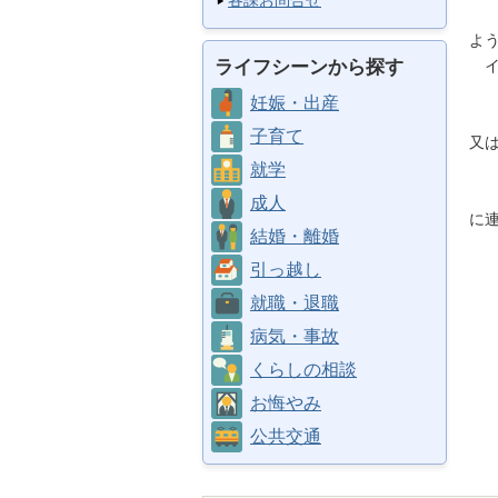
各課お問合せ
・
よ
ライフシーンから探す
イ
武
妊娠・出産
09
子育て
又
武
就学
09
成人
に
結婚・離婚
引っ越し
就職・退職
病気・事故
くらしの相談
お悔やみ
公共交通