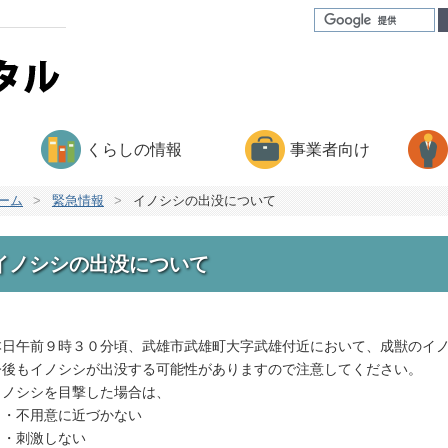
くらしの情報
事業者向け
ーム
>
緊急情報
>
イノシシの出没について
イノシシの出没について
日午前９時３０分頃、武雄市武雄町大字武雄付近において、成獣のイノ
後もイノシシが出没する可能性がありますので注意してください。
ノシシを目撃した場合は、
不用意に近づかない
刺激しない