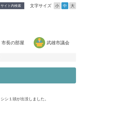
文字サイズ
小
中
大
サイト内検索
市長の部屋
武雄市議会
シシ１頭が出没しました。