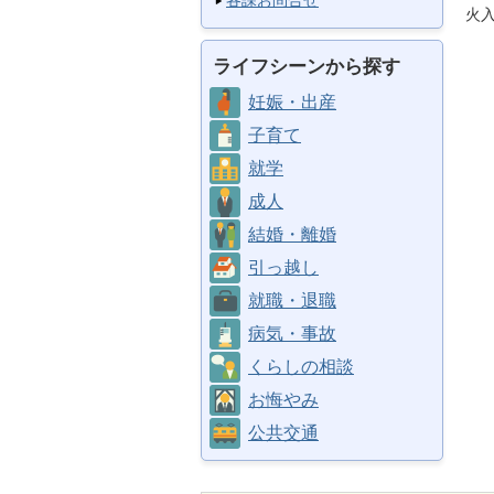
各課お問合せ
火
ライフシーンから探す
妊娠・出産
子育て
就学
成人
結婚・離婚
引っ越し
就職・退職
病気・事故
くらしの相談
お悔やみ
公共交通