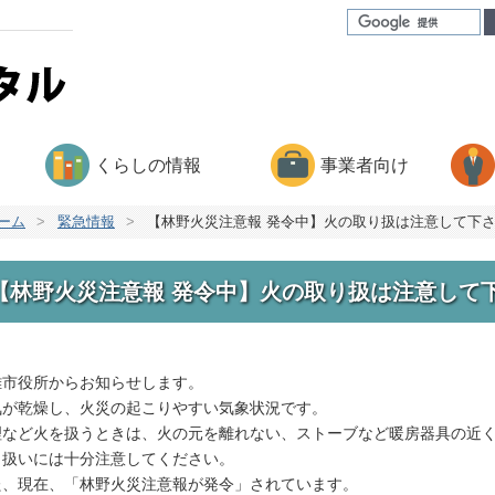
くらしの情報
事業者向け
ーム
>
緊急情報
>
【林野火災注意報 発令中】火の取り扱は注意して下
【林野火災注意報 発令中】火の取り扱は注意して
雄市役所からお知らせします。
気が乾燥し、火災の起こりやすい気象状況です。
理など火を扱うときは、火の元を離れない、ストーブなど暖房器具の近
り扱いには十分注意してください。
た、現在、「林野火災注意報が発令」されています。