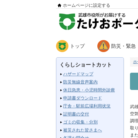
ホームページに設定する
トップ
防災・緊急
ホ
くらしショートカット
ハザードマップ
防災無線音声案内
休日急患・小児時間外診療
申請書ダウンロード
庁舎・駅前広場利用状況
武
空
証明書の交付
調
ゴミの収集・分別
取
被災された皆さまへ
ま